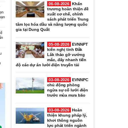
06-08-2026
Khẩn
y
trương hoàn thiện đề
hẹn
xuất cơ chế, chính
hạn
sách phát triển Trung
tâm lọc hóa dầu và năng lượng quốc
gia tại Dung Quất
kế
ấn
05-08-2026
EVNNPT
kiến nghị tỉnh Đắk
u
Lắk tháo gỡ vướng
mắc, đẩy nhanh tiến
u
độ các dự án lưới điện truyền tải
03-08-2026
EVNNPC
chủ động phòng
ngừa sự cố lưới điện
trước mùa mưa bão
03-08-2026
Hoàn
thiện khung pháp lý,
khơi thông nguồn
lực phát triển ngành