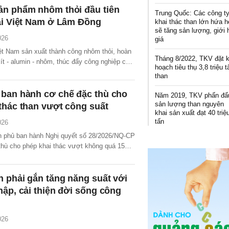
ản phẩm nhôm thỏi đầu tiên
Trung Quốc: Các công t
ại Việt Nam ở Lâm Đồng
khai thác than lớn hứa 
sẽ tăng sản lượng, giới 
026
giá
iệt Nam sản xuất thành công nhôm thỏi, hoàn
Tháng 8/2022, TKV đặt 
xít - alumin - nhôm, thúc đẩy công nghiệp chế
hoạch tiêu thụ 3,8 triệu t
ện kim.
than
 ban hành cơ chế đặc thù cho
Năm 2019, TKV phấn đấ
sản lượng than nguyên
thác than vượt công suất
khai sản xuất đạt 40 triệ
tấn
026
h phủ ban hành Nghị quyết số 28/2026/NQ-CP
thù cho phép khai thác vượt không quá 15%
ới các giấy phép khai thác khoáng sản than
lực nhằm bảo đảm an ninh năng lượng quốc
 phải gắn tăng năng suất với
hập, cải thiện đời sống công
026