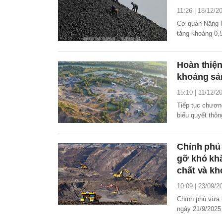
11:26 | 18/12/2
Cơ quan Năng l
tăng khoảng 0,
giảm trong thời
Hoàn thiện
khoáng sả
15:10 | 11/12/2
Tiếp tục chương
biểu quyết thôn
Luật Địa chất v
có mặt tham gia
biểu Quốc hội).
Chính phủ
gỡ khó khă
chất và k
10:09 | 23/09/2
Chính phủ vừa 
ngày 21/9/2025
tháo gỡ khó khă