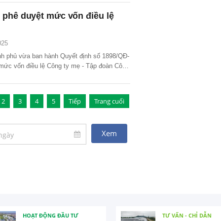
 phê duyệt mức vốn điều lệ
025
h phủ vừa ban hành Quyết định số 1898/QĐ-
mức vốn điều lệ Công ty mẹ - Tập đoàn Công
Khoáng sản Việt Nam (TKV) đến hết năm
2
3
4
5
Tiếp
Trang cuối
HOẠT ĐỘNG ĐẦU TƯ
TƯ VẤN - CHỈ DẪN