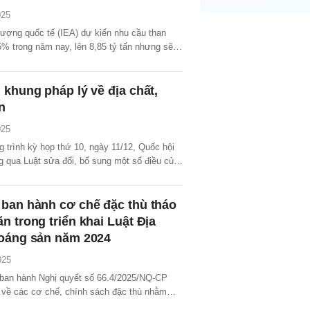
025
ượng quốc tế (IEA) dự kiến nhu cầu than
5% trong năm nay, lên 8,85 tỷ tấn nhưng sẽ
 gian còn lại của thập kỷ này.
 khung pháp lý về địa chất,
n
025
 trình kỳ họp thứ 10, ngày 11/12, Quốc hội
g qua Luật sửa đổi, bổ sung một số điều của
à khoáng sản với 421/432 đại biểu Quốc hội
 biểu quyết (chiếm tỷ lệ 89,01% tổng số đại
 ban hành cơ chế đặc thù tháo
n trong triển khai Luật Địa
hoáng sản năm 2024
025
ban hành Nghị quyết số 66.4/2025/NQ-CP
 về các cơ chế, chính sách đặc thù nhằm
n trong triển khai Luật Địa chất và khoáng