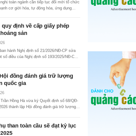
nghị toàn ngành cần tiếp tục đổi mới tổ chức
mạnh cơ giới hóa, tự động hóa, ứng dụng
 nghệ và chuyển đổi số trong điều hành,
 quy định về cấp giấy phép
khoáng sản
026
ban hành Nghị định số 21/2026/NĐ-CP sửa
ột số điều của Nghị định số 193/2025/NĐ-CP
ết thi hành Luật Địa chất và khoáng sản. Nghị
hoàn thiện các quy định liên quan đến điều
hẩm quyền cấp giấy phép khai thác khoáng
Hội đồng đánh giá trữ lượng
n quốc gia
026
Trần Hồng Hà vừa ký Quyết định số 68/QĐ-
2026 thành lập Hội đồng đánh giá trữ lượng
c gia.
thụ than toàn cầu sẽ đạt kỷ lục
 2025