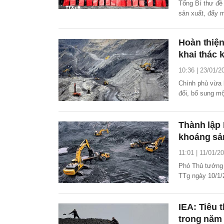
Tổng Bí thư đề 
sản xuất, đẩy 
khoa học - công
quản trị mỏ.
Hoàn thiện
khai thác 
10:36 | 23/01/2
Chính phủ vừa 
đổi, bổ sung m
quy định chi ti
định tập trung 
kiện, hồ sơ, t
Thành lập 
sản.
khoáng sả
11:01 | 11/01/2
Phó Thủ tướng 
TTg ngày 10/1/
khoáng sản quố
IEA: Tiêu 
trong năm