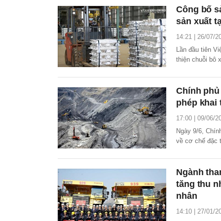
Công bố s
sản xuất t
14:21 | 26/07/2
Lần đầu tiên V
thiện chuỗi bô 
biến sâu và luy
Chính phủ
phép khai 
17:00 | 09/06/2
Ngày 9/6, Chín
về cơ chế đặc 
công suất đối v
đang còn hiệu 
gia.
Ngành than
tăng thu n
nhân
14:10 | 27/01/2