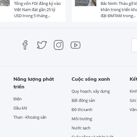
Tổng vốn FDI đăng ký vào
Bắc Ninh: Tháo gỡ 
Việt Nam đạt gần 25 tỷ
khăn trong triển kha
USD trong 5 tháng...
đặt ĐMTAM trong...
Năng lượng phát
Cuộc sống xanh
Kết
triển
Quy hoạch, xây dựng
Kin
Điện
Bất động sản
Sức
Dầu khí
Đô thị xanh
Văn 
Than - Khoáng sản
Môi trường
Nước sạch