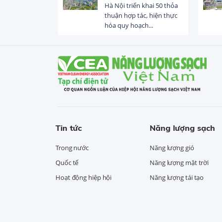
 trị dòng chảy
Hà Nội triển khai 50 thỏa
hạ lưu 831 đập,
thuận hợp tác, hiện thực
hóa quy hoạch...
Tin tức
Năng lượng sạch
Trong nước
Năng lượng gió
Quốc tế
Năng lượng mặt trời
Hoạt động hiệp hội
Năng lượng tái tạo