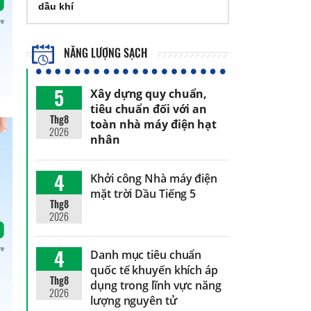
dầu khí
NĂNG LƯỢNG SẠCH
5
Xây dựng quy chuẩn,
tiêu chuẩn đối với an
Thg8
toàn nhà máy điện hạt
2026
nhân
4
Khởi công Nhà máy điện
mặt trời Dầu Tiếng 5
Thg8
2026
4
Danh mục tiêu chuẩn
quốc tế khuyến khích áp
Thg8
dụng trong lĩnh vực năng
2026
lượng nguyên tử