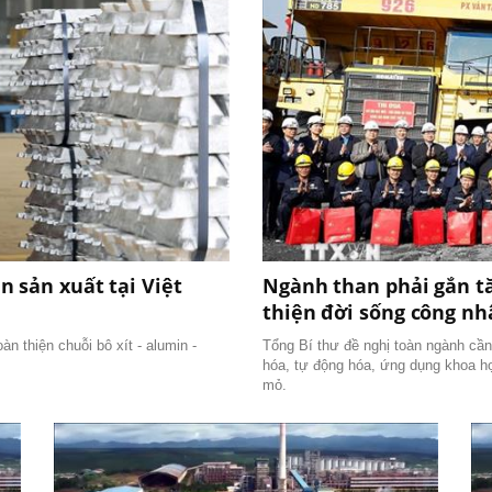
 sản xuất tại Việt
Ngành than phải gắn tă
thiện đời sống công nh
n thiện chuỗi bô xít - alumin -
Tổng Bí thư đề nghị toàn ngành cần
hóa, tự động hóa, ứng dụng khoa họ
mỏ.