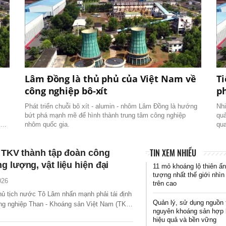
Lâm Đồng là thủ phủ của Việt Nam về
Ti
công nghiệp bô-xít
p
Phát triển chuỗi bô xít - alumin - nhôm Lâm Đồng là hướng
Nhi
bứt phá mạnh mẽ để hình thành trung tâm công nghiệp
quả
ên
nhôm quốc gia.
qua
khai
bảo
m
TIN XEM NHIỀU
ị TKV thành tập đoàn công
g lượng, vật liệu hiện đại
11 mỏ khoáng lộ thiên ấ
tượng nhất thế giới nhìn
026
trên cao
hủ tịch nước Tô Lâm nhấn mạnh phải tái định
Quản lý, sử dụng nguồn 
ng nghiệp Than - Khoáng sản Việt Nam (TKV)
nguyên khoáng sản hợp 
công nghiệp năng lượng, vật liệu hiện đại.
hiệu quả và bền vững