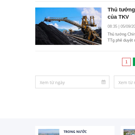
sản năm 2024.
Thủ tướng
của TKV
08:35 | 05/09/2
Thủ tướng Chín
TTg phê duyệt 
nghiệp Than - 
2024.
1
TRONG NƯỚC