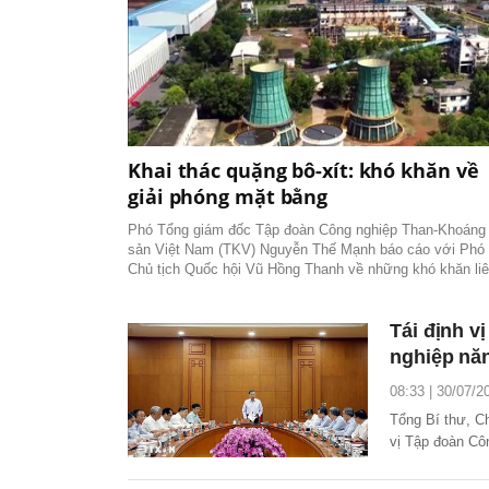
Khai thác quặng bô-xít: khó khăn về
giải phóng mặt bằng
Phó Tổng giám đốc Tập đoàn Công nghiệp Than-Khoáng
sản Việt Nam (TKV) Nguyễn Thế Mạnh báo cáo với Phó
Chủ tịch Quốc hội Vũ Hồng Thanh về những khó khăn li
quan đến việc giải phóng mặt bằng, thu hồi đất phục vụ 
thác quặng bô xít, tại buổi làm việc ở Công ty Nhôm Lâ
Đồng, ngày 19/8.
Tái định v
nghiệp năn
08:33 | 30/07/2
Tổng Bí thư, C
vị Tập đoàn Cô
thành tập đoàn 