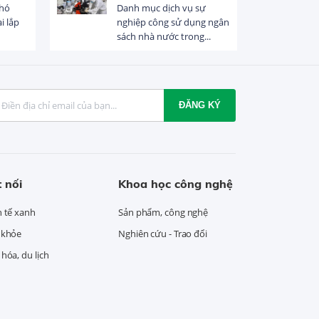
khó
Danh mục dịch vụ sự
i lắp
nghiệp công sử dụng ngân
sách nhà nước trong...
ĐĂNG KÝ
 nối
Khoa học công nghệ
h tế xanh
Sản phẩm, công nghệ
 khỏe
Nghiên cứu - Trao đổi
hóa, du lịch