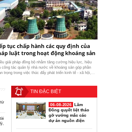
ếp tục chấp hành các quy định của
háp luật trong hoạt động khoáng sản
ều giải pháp đồng bộ nhằm tăng cường hiệu lực, hiệu
 công tác quản lý nhà nước về khoáng sản góp phần
n trọng trong việc thúc đẩy phát triển kinh tế - xã hội,
 đảm tình hình an ninh, chính trị quốc gia.
TIN ĐẶC BIỆT
n
 từ
06-08-2026
Lâm
Đồng quyết liệt tháo
gỡ vướng mắc các
tài
dự án nguồn điện
lý,