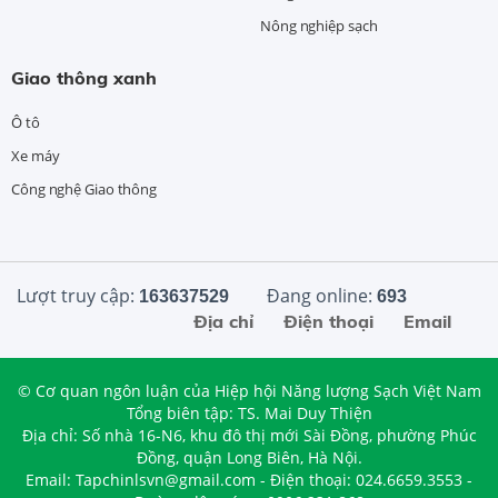
Nông nghiệp sạch
Giao thông xanh
Ô tô
Xe máy
Công nghệ Giao thông
Lượt truy cập:
Đang online:
163637529
693
Địa chỉ
Điện thoại
Email
© Cơ quan ngôn luận của Hiệp hội Năng lượng Sạch Việt Nam
Tổng biên tập: TS. Mai Duy Thiện
Địa chỉ: Số nhà 16-N6, khu đô thị mới Sài Đồng, phường Phúc
Đồng, quận Long Biên, Hà Nội.
Email: Tapchinlsvn@gmail.com - Điện thoại: 024.6659.3553 -