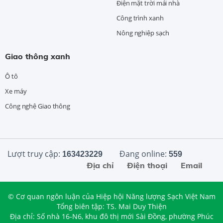
Điện mặt trời mái nhà
Công trình xanh
Nông nghiệp sạch
Giao thông xanh
Ô tô
Xe máy
Công nghệ Giao thông
Lượt truy cập:
Đang online:
163423229
559
Địa chỉ
Điện thoại
Email
© Cơ quan ngôn luận của Hiệp hội Năng lượng Sạch Việt Nam
Tổng biên tập: TS. Mai Duy Thiện
Địa chỉ: Số nhà 16-N6, khu đô thị mới Sài Đồng, phường Phúc