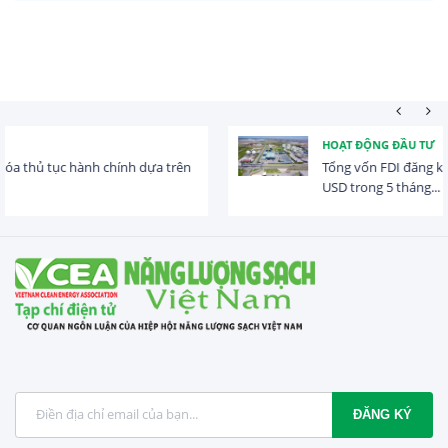
HOẠT ĐỘNG ĐẦU TƯ
Tổng vốn FDI đăng ký vào Việt Nam đạt gần 25 tỷ
USD trong 5 tháng...
ĐĂNG KÝ