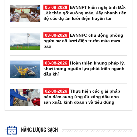
05-08-2026
EVNNPT kiến nghị tỉnh Đắk
Lắk tháo gỡ vướng mắc, đẩy nhanh tiến
độ các dự án lưới điện truyền tải
03-08-2026
EVNNPC chủ động phòng
ngừa sự cố lưới điện trước mùa mưa
bão
03-08-2026
Hoàn thiện khung pháp lý,
khơi thông nguồn lực phát triển ngành
dầu khí
02-08-2026
Thực hiện các giải pháp
bảo đảm cung ứng đủ xăng dầu cho
sản xuất, kinh doanh và tiêu dùng
NĂNG LƯỢNG SẠCH