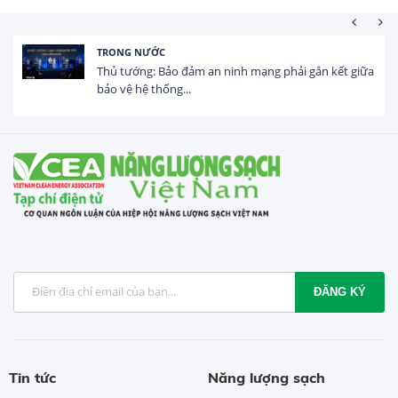
HOẠT ĐỘNG ĐẦU TƯ
ữa
Tổng vốn FDI đăng ký vào Việt Nam đạt gần 25 tỷ
USD trong 5 tháng...
ĐĂNG KÝ
Tin tức
Năng lượng sạch