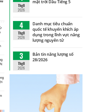
hu
mặt trời Dầu Tiếng 5
Thg8
2026
4
Danh mục tiêu chuẩn
xử
quốc tế khuyến khích áp
n
Thg8
dụng trong lĩnh vực năng
2026
lượng nguyên tử
n
3
Bản tin năng lượng số
28/2026
ng
Thg8
hị
2026
ông
ới
ạm