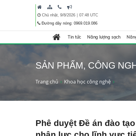
|
Chủ nhật, 9/8/2026
07:48 UTC
Đường dây nóng: 0969.019.086
Tin tức
Năng lượng sạch
Năng
SẢN PHẨM, CÔNG NG
Trang chủ
Khoa học công nghệ
Phê duyệt Đề án đào tạo
nhân lực cho lĩnh vực ti