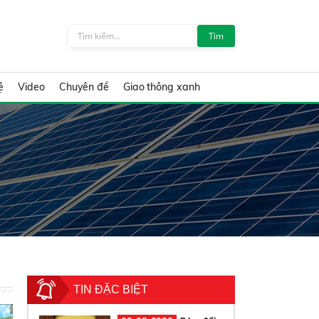
Tìm
ệ
Video
Chuyên đề
Giao thông xanh
TIN ĐẶC BIỆT