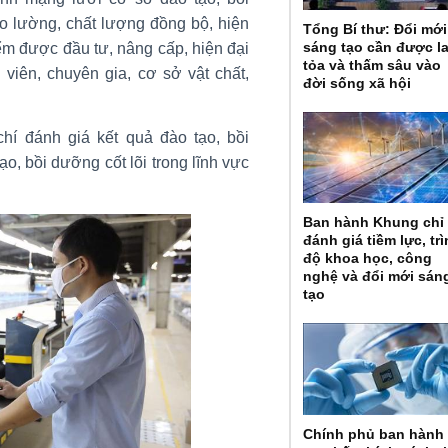
o lường, chất lượng đồng bộ, hiện
Tổng Bí thư: Đổi mới
sáng tạo cần được l
ểm được đầu tư, nâng cấp, hiện đại
tỏa và thấm sâu vào
 viên, chuyên gia, cơ sở vật chất,
đời sống xã hội
hí đánh giá kết quả đào tạo, bồi
ạo, bồi dưỡng cốt lõi trong lĩnh vực
Ban hành Khung chỉ
đánh giá tiềm lực, tr
độ khoa học, công
nghệ và đổi mới sán
tạo
Chính phủ ban hành