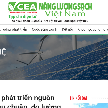
 lượng phát triển
Cuộc sống xanh
Kết nối
Khoa học công ngh
HỆ
 phát triển nguồn
TIN NỔI BẬT
êu chuẩn, đo lường,