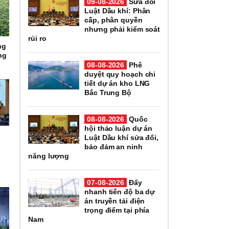
09-08-2026
Sửa đổi
Luật Dầu khí: Phân
cấp, phân quyền
nhưng phải kiểm soát
rủi ro
ng
ng
08-08-2026
Phê
duyệt quy hoạch chi
tiết dự án kho LNG
Bắc Trung Bộ
08-08-2026
Quốc
hội thảo luận dự án
Luật Dầu khí sửa đổi,
bảo đảm an ninh
i
năng lượng
n
07-08-2026
Đẩy
nhanh tiến độ ba dự
án truyền tải điện
trọng điểm tại phía
Nam