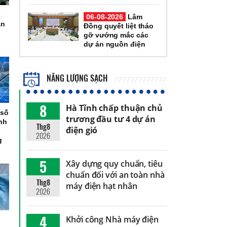
06-08-2026
Lâm
an
Đồng quyết liệt tháo
gỡ vướng mắc các
dự án nguồn điện
NĂNG LƯỢNG SẠCH
8
Hà Tĩnh chấp thuận chủ
 số
trương đầu tư 4 dự án
ình
Thg8
điện gió
2026
g
5
Xây dựng quy chuẩn, tiêu
chuẩn đối với an toàn nhà
Thg8
máy điện hạt nhân
2026
4
Khởi công Nhà máy điện