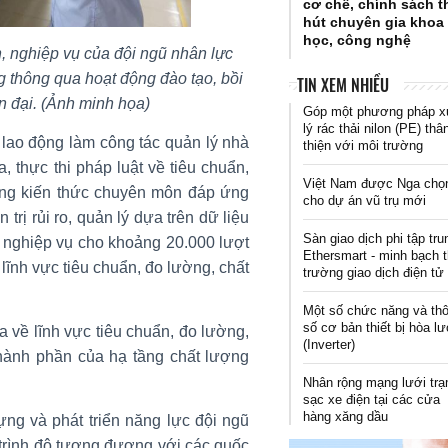
cơ chế, chính sách t
hút chuyên gia khoa
học, công nghệ
, nghiệp vụ của đội ngũ nhân lực
ng thông qua hoạt động đào tạo, bồi
TIN XEM NHIỀU
n đại. (Ảnh minh họa)
Góp một phương pháp 
lý rác thải nilon (PE) thâ
lao động làm công tác quản lý nhà
thiện với môi trường
, thực thi pháp luật về tiêu chuẩn,
Việt Nam được Nga chọ
ỡng kiến thức chuyên môn đáp ứng
cho dự án vũ trụ mới
 trị rủi ro, quản lý dựa trên dữ liệu
Sàn giao dịch phi tập tru
c nghiệp vụ cho khoảng 20.000 lượt
Ethersmart - minh bạch t
lĩnh vực tiêu chuẩn, đo lường, chất
trường giao dịch điện tử
Một số chức năng và th
số cơ bản thiết bị hòa lư
a về lĩnh vực tiêu chuẩn, đo lường,
(Inverter)
hành phần của hạ tầng chất lượng
Nhân rộng mạng lưới tr
sạc xe điện tại các cửa
hàng xăng dầu
ng và phát triển năng lực đội ngũ
 trình độ tương đương với các quốc