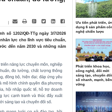
|
Ưu tiên phát triển, ứ
dụng 6 sản phẩm cô
nghệ chiến lược
nh số 1202/QĐ-TTg ngày 3/7/2026
nhân lực cho lĩnh vực tiêu chuẩn,
 nước đến năm 2030 và những năm
 triển năng lực chuyên môn, nghiệp
Phát triển khoa học,
 chuẩn, đo lường, chất lượng thông
công nghệ, đổi mới
sáng tạo, chuyển đổ
g, đồng bộ, hiện đại; đáp ứng yêu
số nhanh, mạnh, bề
à mô hình chính quyền địa phương
vững
ia, hội nhập quốc tế, hỗ trợ doanh
g lực cạnh tranh và thúc đẩy xuất
ới sáng tạo và chuyển đổi số.
nh mạng lưới cơ sở đào tạo, bồi