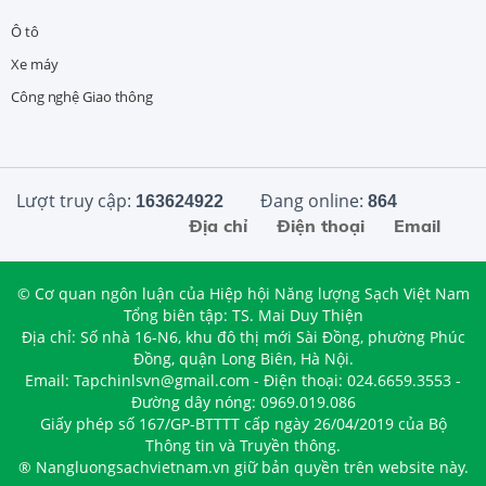
Ô tô
Xe máy
Công nghệ Giao thông
Lượt truy cập:
Đang online:
163624922
864
Địa chỉ
Điện thoại
Email
© Cơ quan ngôn luận của Hiệp hội Năng lượng Sạch Việt Nam
Tổng biên tập: TS. Mai Duy Thiện
Địa chỉ: Số nhà 16-N6, khu đô thị mới Sài Đồng, phường Phúc
Đồng, quận Long Biên, Hà Nội.
Email: Tapchinlsvn@gmail.com - Điện thoại: 024.6659.3553 -
Đường dây nóng: 0969.019.086
Giấy phép số 167/GP-BTTTT cấp ngày 26/04/2019 của Bộ
Thông tin và Truyền thông.
® Nangluongsachvietnam.vn giữ bản quyền trên website này.