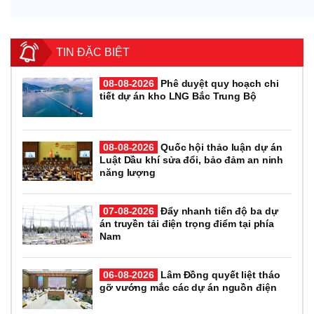
TIN ĐẶC BIỆT
08-08-2026
Phê duyệt quy hoạch chi
tiết dự án kho LNG Bắc Trung Bộ
08-08-2026
Quốc hội thảo luận dự án
Luật Dầu khí sửa đổi, bảo đảm an ninh
năng lượng
07-08-2026
Đẩy nhanh tiến độ ba dự
án truyền tải điện trọng điểm tại phía
Nam
06-08-2026
Lâm Đồng quyết liệt tháo
gỡ vướng mắc các dự án nguồn điện