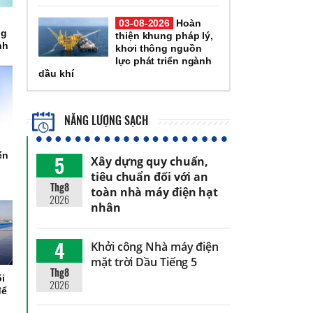
03-08-2026
Hoàn
ng
thiện khung pháp lý,
nh
khơi thông nguồn
lực phát triển ngành
dầu khí
NĂNG LƯỢNG SẠCH
ển
5
Xây dựng quy chuẩn,
tiêu chuẩn đối với an
Thg8
toàn nhà máy điện hạt
2026
nhân
4
Khởi công Nhà máy điện
mặt trời Dầu Tiếng 5
Thg8
ối
2026
để