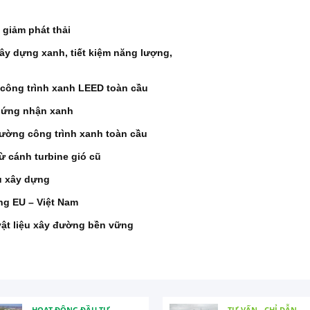
 giảm phát thải
xây dựng xanh, tiết kiệm năng lượng,
 công trình xanh LEED toàn cầu
chứng nhận xanh
trường công trình xanh toàn cầu
ừ cánh turbine gió cũ
u xây dựng
ng EU – Việt Nam
 vật liệu xây đường bền vững
HOẠT ĐỘNG ĐẦU TƯ
TƯ VẤN - CHỈ DẪN