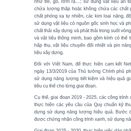
như tre, gỗ, rơm rạ…; sử dụng vật liệu an to
chứa lượng thấp hoặc không chứa các chất
chất phóng xạ tự nhiên, các kim loại nặng, đ
sử dụng vật liệu có nguồn gốc sinh học và p
chất thải xây dựng và phát thải trong suốt vòn
và vật liệu thông minh, bao gồm kính có thể 
hấp thụ, vật liệu chuyển đổi nhiệt và pin năn
liệu xây dựng.
Đối với Việt Nam, để thực hiện cam kết Ne
ngày 13/3/2019 của Thủ tướng Chính phủ ph
sử dụng năng lượng tiết kiệm và hiệu quả g
tiêu cụ thể cho từng giai đoạn.
Cụ thể, giai đoạn 2019 - 2025, các công trình
thực hiện các yêu cầu của Quy chuẩn kỹ thu
dựng sử dụng năng lượng hiệu quả. Bước đầ
được chứng nhận công trình xanh, sử dụng năn
Giai đoạn 2025 - 2030, thực hiện việc dán nh