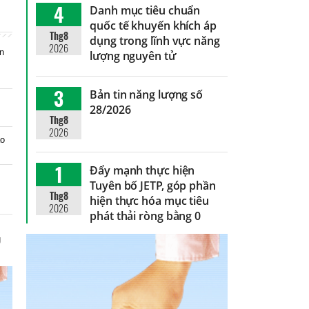
4
Danh mục tiêu chuẩn
quốc tế khuyến khích áp
Thg8
dụng trong lĩnh vực năng
2026
in
lượng nguyên tử
3
Bản tin năng lượng số
28/2026
Thg8
2026
áo
1
Đẩy mạnh thực hiện
Tuyên bố JETP, góp phần
Thg8
hiện thực hóa mục tiêu
2026
phát thải ròng bằng 0
g