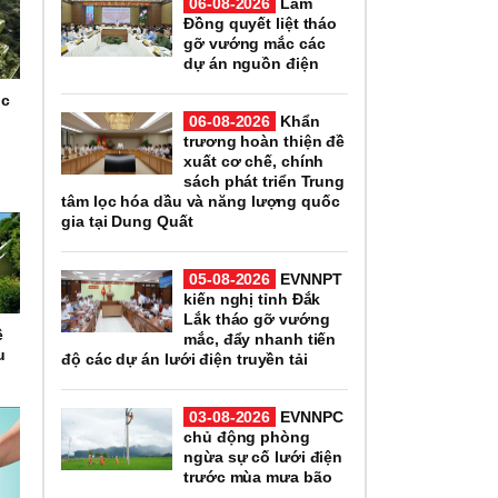
06-08-2026
Lâm
Đồng quyết liệt tháo
gỡ vướng mắc các
dự án nguồn điện
úc
06-08-2026
Khẩn
trương hoàn thiện đề
xuất cơ chế, chính
sách phát triển Trung
tâm lọc hóa dầu và năng lượng quốc
gia tại Dung Quất
05-08-2026
EVNNPT
kiến nghị tỉnh Đắk
Lắk tháo gỡ vướng
ệ
mắc, đẩy nhanh tiến
u
độ các dự án lưới điện truyền tải
03-08-2026
EVNNPC
chủ động phòng
ngừa sự cố lưới điện
trước mùa mưa bão