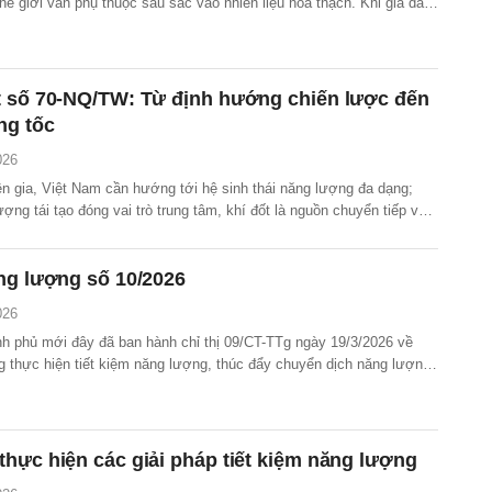
thế giới vẫn phụ thuộc sâu sắc vào nhiên liệu hóa thạch. Khi giá dầu
 hoảng năng lượng lập tức lan rộng, kéo theo giá lương thực, chi
 sinh hoạt tăng cao trên toàn cầu.
t số 70-NQ/TW: Từ định hướng chiến lược đến
ng tốc
026
n gia, Việt Nam cần hướng tới hệ sinh thái năng lượng đa dạng;
ượng tái tạo đóng vai trò trung tâm, khí đốt là nguồn chuyển tiếp và
i pháp tương lai.
ng lượng số 10/2026
026
h phủ mới đây đã ban hành chỉ thị 09/CT-TTg ngày 19/3/2026 về
g thực hiện tiết kiệm năng lượng, thúc đẩy chuyển dịch năng lượng
ao thông điện.
hực hiện các giải pháp tiết kiệm năng lượng