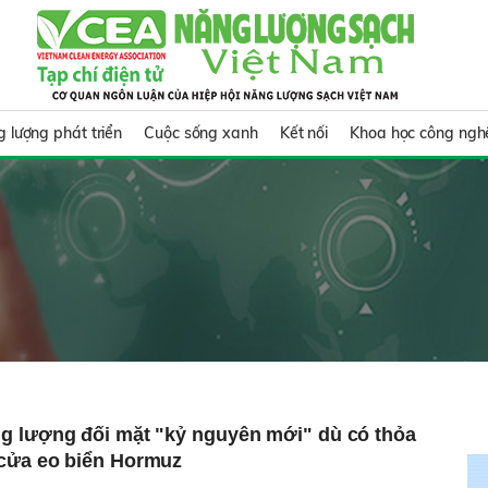
 lượng phát triển
Cuộc sống xanh
Kết nối
Khoa học công ngh
g lượng đối mặt "kỷ nguyên mới" dù có thỏa
cửa eo biển Hormuz