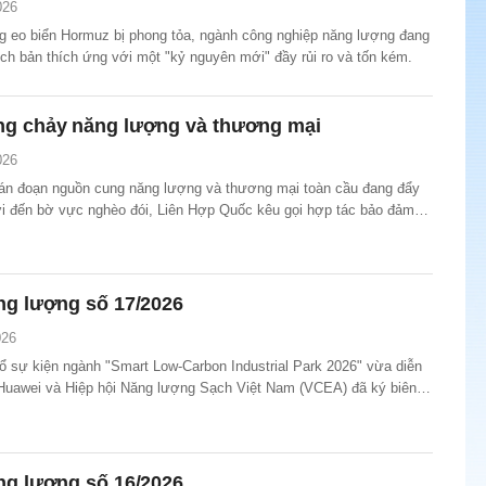
026
g eo biển Hormuz bị phong tỏa, ngành công nghiệp năng lượng đang
ịch bản thích ứng với một "kỷ nguyên mới" đầy rủi ro và tốn kém.
ng chảy năng lượng và thương mại
026
án đoạn nguồn cung năng lượng và thương mại toàn cầu đang đẩy
ời đến bờ vực nghèo đói, Liên Hợp Quốc kêu gọi hợp tác bảo đảm
 lượng và hàng hóa toàn cầu ổn định, trong bối cảnh thị trường
 tuyến vận chuyển và chuỗi cung ứng thiết yếu tiếp tục...
ng lượng số 17/2026
026
ổ sự kiện ngành "Smart Low-Carbon Industrial Park 2026" vừa diễn
Huawei và Hiệp hội Năng lượng Sạch Việt Nam (VCEA) đã ký biên
OU) hợp tác toàn diện.
ng lượng số 16/2026