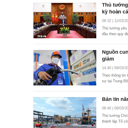
Thủ tướng:
kỳ hoàn c
08:32 | 11/03/2
Thủ tướng yêu c
dầu theo quy đị
giải pháp điều c
Nguồn cung
giảm
14:40 | 09/03/2
Theo thông tin
sự tại Trung Đô
nhưng Việt Nam
cung, ổn định t
Bản tin nă
08:40 | 09/03/2
Thủ tướng Chín
thành lập Tổ c
cuộc xung đột 