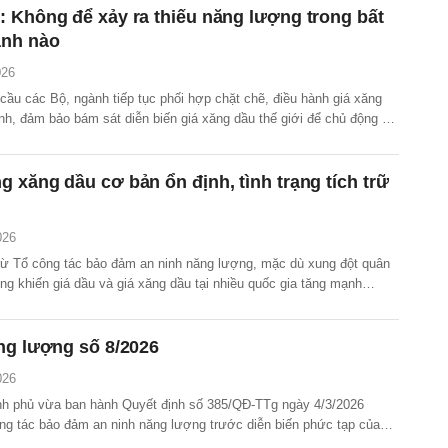
 Không để xảy ra thiếu năng lượng trong bất
ảnh nào
026
ầu các Bộ, ngành tiếp tục phối hợp chặt chẽ, điều hành giá xăng
nh, đảm bảo bám sát diễn biến giá xăng dầu thế giới để chủ động có
hỉnh kịp thời.
 xăng dầu cơ bản ổn định, tình trạng tích trữ
026
 từ Tổ công tác bảo đảm an ninh năng lượng, mặc dù xung đột quân
ng khiến giá dầu và giá xăng dầu tại nhiều quốc gia tăng mạnh
 vẫn đang chủ động triển khai nhiều giải pháp nhằm bảo đảm nguồn
hị trường trong nước.
ng lượng số 8/2026
026
h phủ vừa ban hành Quyết định số 385/QĐ-TTg ngày 4/3/2026
ông tác bảo đảm an ninh năng lượng trước diễn biến phức tạp của
quân sự tại Trung Đông.