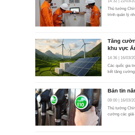
14:32 | 22/03/2
Thủ tướng Chín
trình quản lý n
lượng Quốc gia 
trong khai thá
Tăng cườn
khu vực Ấ
14:36 | 16/03/2
Các quốc gia t
kết tăng cường 
sống con người
Bản tin nă
09:00 | 16/03/2
Thủ tướng Chín
cường các giải
dùng của người