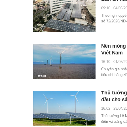
09:10 | 04/05/2
Theo nghị quyế
số 72/2026/NĐ-
30/6/2026.
Nền móng c
Việt Nam
16:10 | 01/05/2
Chuyên gia nhậ
tiêu chí hàng đ
Thủ tướng 
dầu cho sả
16:02 | 29/04/2
Thủ tướng Lê M
điện và xăng dầ