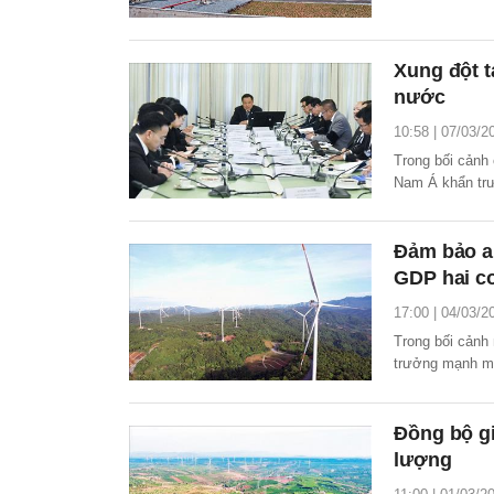
Xung đột t
nước
10:58 | 07/03/2
Trong bối cảnh 
Nam Á khẩn trư
hạn chế tác độn
Đảm bảo a
GDP hai c
17:00 | 04/03/2
Trong bối cảnh
trưởng mạnh mẽ
cấp bách hơn b
Đồng bộ gi
lượng