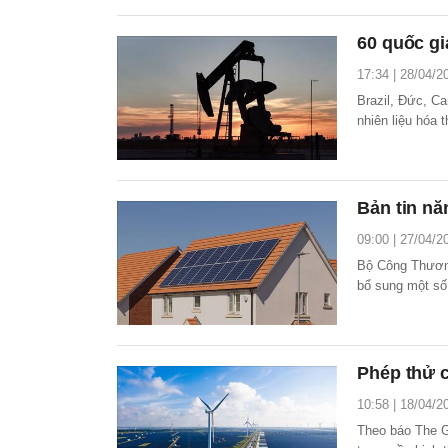
60 quốc gi
17:34 | 28/04/2
Brazil, Đức, C
nhiên liệu hóa 
Bản tin nă
09:00 | 27/04/2
Bộ Công Thương
bổ sung một số
pháp xác định 
điện năng lượng
Phép thử c
10:58 | 18/04/2
Theo báo The Gu