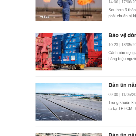
14:06 | 17/06/2
Sau hơn 3 thán
phải chuẩn bị k
Bảo vệ dò
10:23 | 18/05/2
Cảnh báo sự gi
hàng triệu ngư
thị trường năng
nhiên liệu, các
Bản tin nă
09:00 | 11/05/2
Trong khuôn kh
ra tại TPHCM, 
bản ghi nhớ (M
Bản tin nă