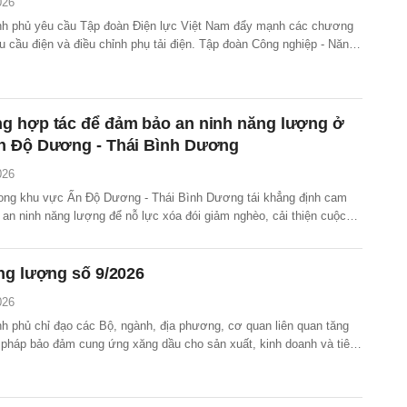
026
h phủ yêu cầu Tập đoàn Điện lực Việt Nam đẩy mạnh các chương
hu cầu điện và điều chỉnh phụ tải điện. Tập đoàn Công nghiệp - Năng
Việt Nam được giao triển khai các giải pháp tiết kiệm năng lượng
c, chế biến và vận chuyển dầu khí…
g hợp tác để đảm bảo an ninh năng lượng ở
n Độ Dương - Thái Bình Dương
026
rong khu vực Ấn Độ Dương - Thái Bình Dương tái khẳng định cam
an ninh năng lượng để nỗ lực xóa đói giảm nghèo, cải thiện cuộc
 và thúc đẩy hơn nữa tăng trưởng kinh tế, an ninh và thịnh vượng.
ng lượng số 9/2026
026
h phủ chỉ đạo các Bộ, ngành, địa phương, cơ quan liên quan tăng
 pháp bảo đảm cung ứng xăng dầu cho sản xuất, kinh doanh và tiêu
 dân, doanh nghiệp.