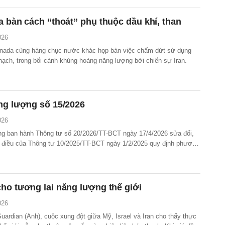
a bàn cách “thoát” phụ thuộc dầu khí, than
026
anada cùng hàng chục nước khác họp bàn việc chấm dứt sử dụng
thạch, trong bối cảnh khủng hoảng năng lượng bởi chiến sự Iran.
ng lượng số 15/2026
026
 ban hành Thông tư số 20/2026/TT-BCT ngày 17/4/2026 sửa đổi,
 điều của Thông tư 10/2025/TT-BCT ngày 1/2/2025 quy định phương
và nguyên tắc áp dụng biểu giá chi phí tránh được cho các nhà máy
 tái tạo nhỏ, đồng thời điều chỉnh nội dung hợp đồng...
ho tương lai năng lượng thế giới
026
ardian (Anh), cuộc xung đột giữa Mỹ, Israel và Iran cho thấy thực