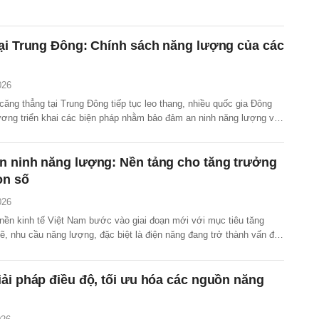
ại Trung Đông: Chính sách năng lượng của các
026
căng thẳng tại Trung Đông tiếp tục leo thang, nhiều quốc gia Đông
ơng triển khai các biện pháp nhằm bảo đảm an ninh năng lượng và
g đối với nền kinh tế trong nước.
n ninh năng lượng: Nền tảng cho tăng trưởng
on số
026
 nền kinh tế Việt Nam bước vào giai đoạn mới với mục tiêu tăng
, nhu cầu năng lượng, đặc biệt là điện năng đang trở thành vấn đề
ao giờ hết.
ải pháp điều độ, tối ưu hóa các nguồn năng