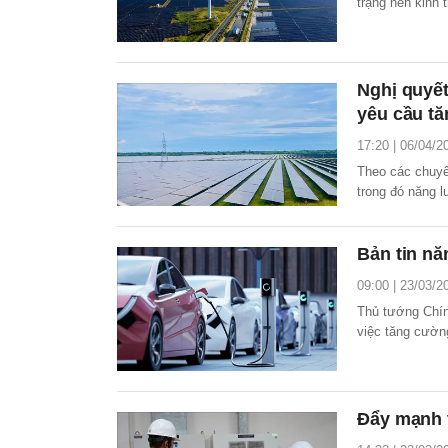
trạng nền kinh 
tăng vọt, khủng
phí sản xuất và
Nghị quyế
yêu cầu tă
17:20 | 06/04/2
Theo các chuyê
trong đó năng l
hydrogen là giả
Bản tin nă
09:00 | 23/03/2
Thủ tướng Chín
việc tăng cườn
và phát triển gi
Đẩy mạnh t