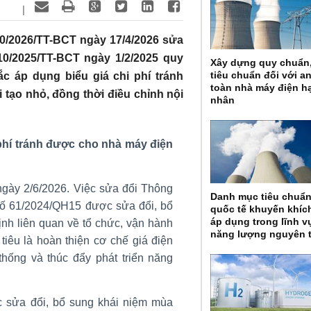
|
/2026/TT-BCT ngày 17/4/2026 sửa
10/2025/TT-BCT ngày 1/2/2025 quy
Xây dựng quy chuẩn
tiêu chuẩn đối với a
c áp dụng biểu giá chi phí tránh
toàn nhà máy điện h
tạo nhỏ, đồng thời điều chỉnh nội
nhân
phí tránh được cho nhà máy điện
ngày 2/6/2026. Việc sửa đổi Thông
Danh mục tiêu chuẩ
 số 61/2024/QH15 được sửa đổi, bổ
quốc tế khuyến khíc
áp dụng trong lĩnh v
nh liên quan về tổ chức, vận hành
năng lượng nguyên 
iêu là hoàn thiện cơ chế giá điện
hống và thúc đẩy phát triển năng
c sửa đổi, bổ sung khái niệm mùa