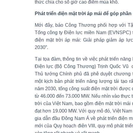
thức chia cho số giờ cao điểm mùa khô.
Phát triển điện mặt trời áp mái để góp phầ
Mới đây, báo Công Thương phối hợp với Tậ
Tổng công ty Điện lực miền Nam (EVNSPC) tổ
điện mặt trời áp mái: Giải pháp giảm áp lự
2030”.
Tại tọa đàm, thông tin về việc phát triển năn
Điện lực (Bộ Công Thương) Trịnh Quốc Vũ cho
Thủ tướng Chính phủ đã phê duyệt chương tr
một kịch bản phát triển năng lượng tái tạo 
năm 2030, tổng công suất điện mặt trời được 
từ 46.000 đến 73.000 MW. Nếu nhìn vào thực tế
trời của Việt Nam, bao gồm điện mặt trời mái 
đạt hơn 19.000 MW. Với quy mô đó, Việt Nam 
gia dẫn đầu Đông Nam Á về phát triển điện mặ
mới của Quy hoạch điện VIII, quy mô phát triển