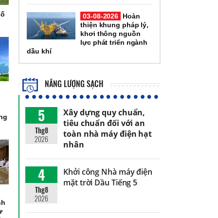
số
03-08-2026
Hoàn
thiện khung pháp lý,
khơi thông nguồn
lực phát triển ngành
dầu khí
NĂNG LƯỢNG SẠCH
5
Xây dựng quy chuẩn,
òng
tiêu chuẩn đối với an
Thg8
toàn nhà máy điện hạt
2026
nhân
4
Khởi công Nhà máy điện
mặt trời Dầu Tiếng 5
Thg8
2026
nh
ự