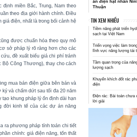
án điện hạt nhân Ni
c định miền Bắc, Trung, Nam theo
Thuận
huần theo địa giới hành chính. Điều
TIN XEM NHIỀU
 giá điện, nhất là trong bối cảnh hệ
Tiềm năng phát triển hyd
sạch tại Việt Nam
 cũng được chuẩn hóa theo quy mô
Triển vọng việc làm tron
cơ sở pháp lý rõ ràng hơn cho các
lĩnh vực năng lượng tái 
ứu, đề xuất biểu giá chi phí tránh
Tầm quan trọng của năn
ộc Bộ Công Thương), thay cho cách
lượng sạch
Khuyến khích đốt rác ph
đồng mua bán điện giữa bên bán và
điện
y ký và chấm dứt sau tối đa 20 năm
Điện rác: Bài toán chưa 
 tạo khung pháp lý ổn định dài hạn
lời giải
g đời kinh tế của các dự án năng
 ra phương pháp tính toán chi tiết
hần chính: giá điện năng, tổn thất