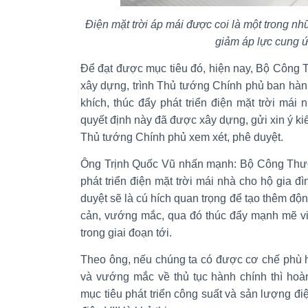
Điện mặt trời áp mái được coi là một trong n
giảm áp lực cung 
Để đạt được mục tiêu đó, hiện nay, Bộ Công
xây dựng, trình Thủ tướng Chính phủ ban hàn
khích, thúc đẩy phát triển điện mặt trời mái 
quyết định này đã được xây dựng, gửi xin ý ki
Thủ tướng Chính phủ xem xét, phê duyệt.
Ông Trịnh Quốc Vũ nhấn mạnh: Bộ Công Thươn
phát triển điện mặt trời mái nhà cho hộ gia
duyệt sẽ là cú hích quan trọng để tạo thêm độ
cản, vướng mắc, qua đó thúc đẩy mạnh mẽ việ
trong giai đoạn tới.
Theo ông, nếu chúng ta có được cơ chế phù h
và vướng mắc về thủ tục hành chính thì hoà
mục tiêu phát triển công suất và sản lượng đi