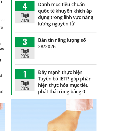
nh
4
Danh mục tiêu chuẩn
quốc tế khuyến khích áp
Thg8
dụng trong lĩnh vực năng
2026
lượng nguyên tử
ro
3
Bản tin năng lượng số
g
28/2026
tạo
Thg8
2026
g
1
Đẩy mạnh thực hiện
át
Tuyên bố JETP, góp phần
Thg8
hiện thực hóa mục tiêu
2026
phát thải ròng bằng 0
có