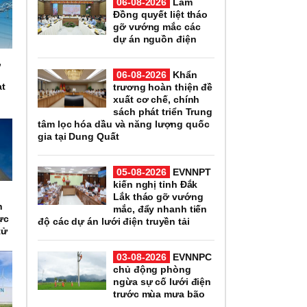
06-08-2026
Lâm
Đồng quyết liệt tháo
gỡ vướng mắc các
dự án nguồn điện
,
n
06-08-2026
Khẩn
ạt
trương hoàn thiện đề
xuất cơ chế, chính
sách phát triển Trung
tâm lọc hóa dầu và năng lượng quốc
gia tại Dung Quất
05-08-2026
EVNNPT
kiến nghị tỉnh Đắk
n
Lắk tháo gỡ vướng
h
mắc, đẩy nhanh tiến
ực
độ các dự án lưới điện truyền tải
tử
03-08-2026
EVNNPC
chủ động phòng
ngừa sự cố lưới điện
trước mùa mưa bão