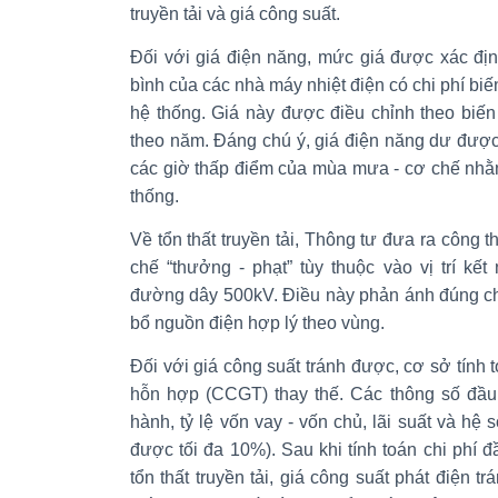
truyền tải và giá công suất.
Đối với giá điện năng, mức giá được xác định
bình của các nhà máy nhiệt điện có chi phí bi
hệ thống. Giá này được điều chỉnh theo biến 
theo năm. Đáng chú ý, giá điện năng dư đượ
các giờ thấp điểm của mùa mưa - cơ chế nhằ
thống.
Về tổn thất truyền tải, Thông tư đưa ra công t
chế “thưởng - phạt” tùy thuộc vào vị trí kết
đường dây 500kV. Điều này phản ánh đúng chi
bổ nguồn điện hợp lý theo vùng.
Đối với giá công suất tránh được, cơ sở tính t
hỗn hợp (CCGT) thay thế. Các thông số đầu 
hành, tỷ lệ vốn vay - vốn chủ, lãi suất và hệ s
được tối đa 10%). Sau khi tính toán chi phí 
tổn thất truyền tải, giá công suất phát điện 