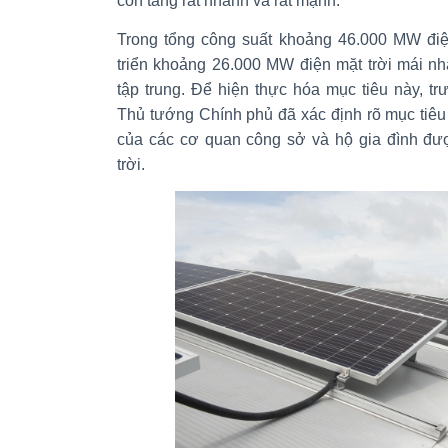
còn tăng rất nhanh và rất mạnh.
Trong tổng công suất khoảng 46.000 MW điện 
triển khoảng 26.000 MW điện mặt trời mái n
tập trung. Để hiện thực hóa mục tiêu này, trư
Thủ tướng Chính phủ đã xác định rõ mục tiê
của các cơ quan công sở và hộ gia đình đượ
trời.