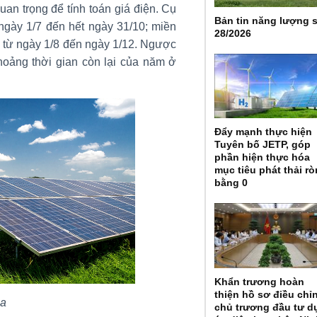
an trọng để tính toán giá điện. Cụ
Bản tin năng lượng 
gày 1/7 đến hết ngày 31/10; miền
28/2026
 từ ngày 1/8 đến ngày 1/12. Ngược
hoảng thời gian còn lại của năm ở
Đẩy mạnh thực hiện
Tuyên bố JETP, góp
phần hiện thực hóa
mục tiêu phát thải r
bằng 0
Khẩn trương hoàn
thiện hồ sơ điều chỉ
ọa
chủ trương đầu tư d