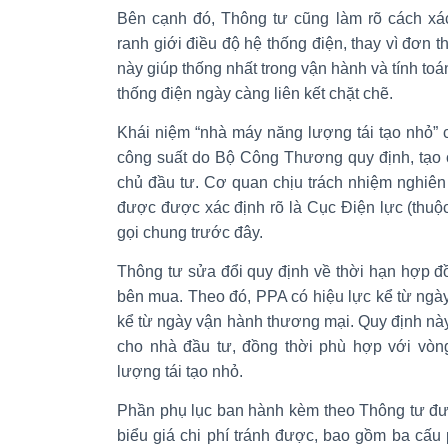
Bên cạnh đó, Thông tư cũng làm rõ cách xá
ranh giới điều độ hệ thống điện, thay vì đơn t
này giúp thống nhất trong vận hành và tính toán
thống điện ngày càng liên kết chặt chẽ.
Khái niệm “nhà máy năng lượng tái tạo nhỏ”
công suất do Bộ Công Thương quy định, tạo 
chủ đầu tư. Cơ quan chịu trách nhiệm nghiên c
được được xác định rõ là Cục Điện lực (thu
gọi chung trước đây.
Thông tư sửa đổi quy định về thời hạn hợp 
bên mua. Theo đó, PPA có hiệu lực kể từ ngà
kể từ ngày vận hành thương mại. Quy định này
cho nhà đầu tư, đồng thời phù hợp với vòn
lượng tái tạo nhỏ.
Phần phụ lục ban hành kèm theo Thông tư đưa
biểu giá chi phí tránh được, bao gồm ba cấu p