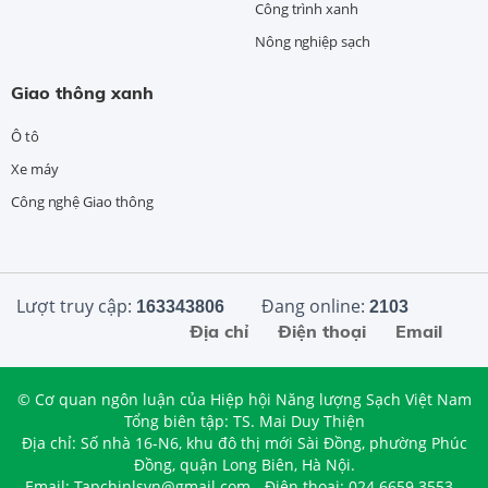
Công trình xanh
Nông nghiệp sạch
Giao thông xanh
Ô tô
Xe máy
Công nghệ Giao thông
Lượt truy cập:
Đang online:
163343806
2103
Địa chỉ
Điện thoại
Email
© Cơ quan ngôn luận của Hiệp hội Năng lượng Sạch Việt Nam
Tổng biên tập: TS. Mai Duy Thiện
Địa chỉ: Số nhà 16-N6, khu đô thị mới Sài Đồng, phường Phúc
Đồng, quận Long Biên, Hà Nội.
Email: Tapchinlsvn@gmail.com - Điện thoại: 024.6659.3553 -