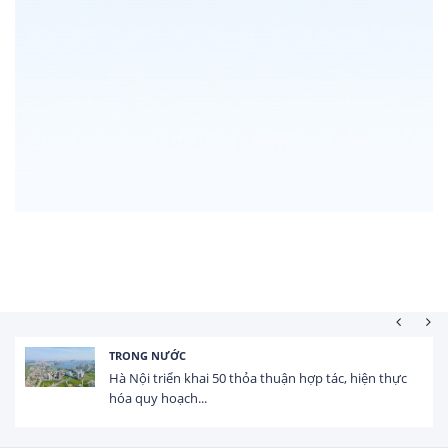
HOẠT ĐỘNG ĐẦU TƯ
Tổng vốn FDI đăng ký vào Việt Nam đạt gần 25 tỷ
USD trong 5 tháng...