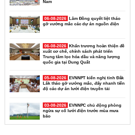
Nam
06-08-2026
Lâm Đồng quyết liệt tháo
gỡ vướng mắc các dự án nguồn điện
06-08-2026
Khẩn trương hoàn thiện đề
xuất cơ chế, chính sách phát triển
Trung tâm lọc hóa dầu và năng lượng
quốc gia tại Dung Quất
05-08-2026
EVNNPT kiến nghị tỉnh Đắk
Lắk tháo gỡ vướng mắc, đẩy nhanh tiến
độ các dự án lưới điện truyền tải
03-08-2026
EVNNPC chủ động phòng
ngừa sự cố lưới điện trước mùa mưa
bão