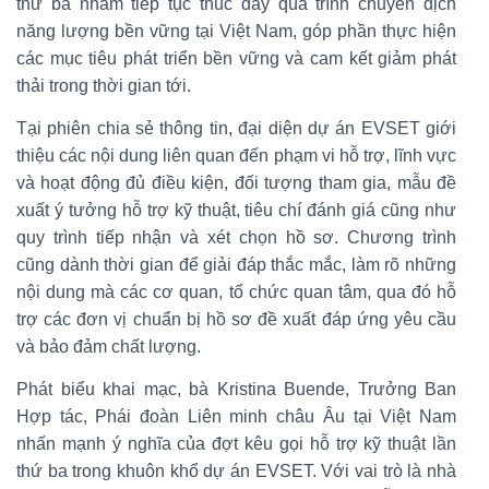
thứ ba nhằm tiếp tục thúc đẩy quá trình chuyển dịch
năng lượng bền vững tại Việt Nam, góp phần thực hiện
các mục tiêu phát triển bền vững và cam kết giảm phát
thải trong thời gian tới.
Tại phiên chia sẻ thông tin, đại diện dự án EVSET giới
thiệu các nội dung liên quan đến phạm vi hỗ trợ, lĩnh vực
và hoạt động đủ điều kiện, đối tượng tham gia, mẫu đề
xuất ý tưởng hỗ trợ kỹ thuật, tiêu chí đánh giá cũng như
quy trình tiếp nhận và xét chọn hồ sơ. Chương trình
cũng dành thời gian để giải đáp thắc mắc, làm rõ những
nội dung mà các cơ quan, tổ chức quan tâm, qua đó hỗ
trợ các đơn vị chuẩn bị hồ sơ đề xuất đáp ứng yêu cầu
và bảo đảm chất lượng.
Phát biểu khai mạc, bà Kristina Buende, Trưởng Ban
Hợp tác, Phái đoàn Liên minh châu Âu tại Việt Nam
nhấn mạnh ý nghĩa của đợt kêu gọi hỗ trợ kỹ thuật lần
thứ ba trong khuôn khổ dự án EVSET. Với vai trò là nhà