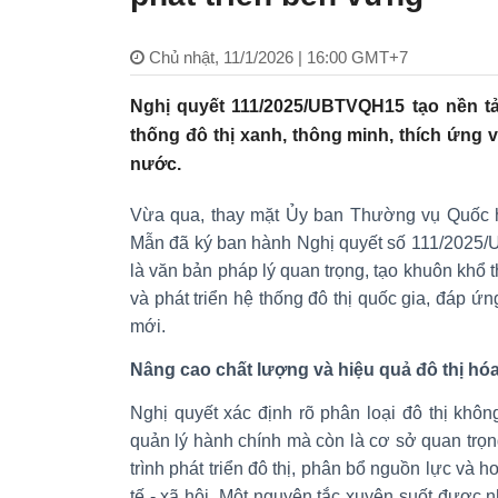
Chủ nhật, 11/1/2026 | 16:00 GMT+7
Nghị quyết 111/2025/UBTVQH15 tạo nền tản
thống đô thị xanh, thông minh, thích ứng v
nước.
Vừa qua, thay mặt Ủy ban Thường vụ Quốc h
Mẫn đã ký ban hành Nghị quyết số 111/2025/
là văn bản pháp lý quan trọng, tạo khuôn khổ t
và phát triển hệ thống đô thị quốc gia, đáp ứn
mới.
Nâng cao chất lượng và hiệu quả đô thị hó
Nghị quyết xác định rõ phân loại đô thị khô
quản lý hành chính mà còn là cơ sở quan trọ
trình phát triển đô thị, phân bổ nguồn lực và h
tế - xã hội. Một nguyên tắc xuyên suốt được n