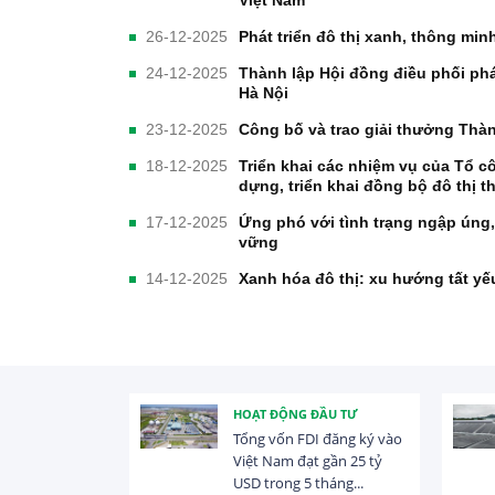
Việt Nam
26-12-2025
Phát triển đô thị xanh, thông min
24-12-2025
Thành lập Hội đồng điều phối phá
Hà Nội
23-12-2025
Công bố và trao giải thưởng Thà
18-12-2025
Triển khai các nhiệm vụ của Tổ c
dựng, triển khai đồng bộ đô thị 
17-12-2025
Ứng phó với tình trạng ngập úng,
vững
14-12-2025
Xanh hóa đô thị: xu hướng tất yế
C
HOẠT ĐỘNG ĐẦU TƯ
n mạnh trong
Tổng vốn FDI đăng ký vào
n thức về đối
Việt Nam đạt gần 25 tỷ
à đối...
USD trong 5 tháng...