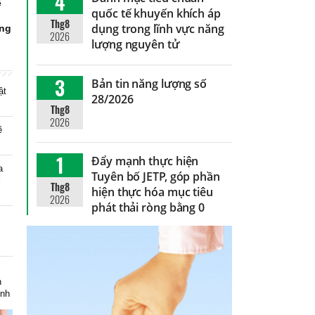
4
ể
quốc tế khuyến khích áp
g
Thg8
dụng trong lĩnh vực năng
ứng
2026
lượng nguyên tử
3
Bản tin năng lượng số
ật
28/2026
Thg8
2026
ẽ
1
Đẩy mạnh thực hiện
a
Tuyên bố JETP, góp phần
i
Thg8
hiện thực hóa mục tiêu
2026
phát thải ròng bằng 0
m
h
inh