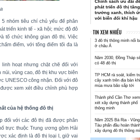
Chính sách ưu đãi đ
phát triển đô thị tăn
ọa
trưởng xanh, thích 
với biến đổi khí hậu
5 nhóm tiêu chí chủ yếu để phân
phát triển kinh tế - xã hội; mức độ đô
TIN XEM NHIỀU
 và tổ chức không gian đô thị. Việc
3 đô thị thông minh nổi b
hấm điểm, với tổng điểm tối đa là
ở châu Á
Năm 2030, Đồng Tháp s
có 48 đô thị
 linh hoạt nhưng chặt chẽ đối với
 núi, vùng cao, đô thị khu vực biên
TP HCM rà soát, kiểm tr
 được UNESCO công nhận. Đối với đô
cây xanh trên địa bàn kh
mùa mưa bão sắp tới
số được xem xét điều chỉnh phù hợp
Thành phố Cần Thơ xe
xét xây dựng thành phố
hất của hệ thống đô thị
thông minh
Năm 2025 Bà Rịa - Vũng
ếp đối với các đô thị đã được phân
Tàu phấn đầu hoàn thàn
phố trực thuộc Trung ương gồm Hải
xây dựng đô thị thông m
xác định là đô thị loại I, giữ vai