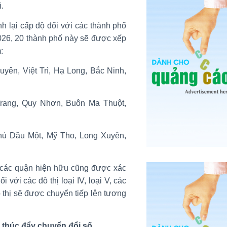
i.
nh lại cấp độ đối với các thành phố
 2026, 20 thành phố này sẽ được xếp
:
yên, Việt Trì, Hạ Long, Bắc Ninh,
rang, Quy Nhơn, Buôn Ma Thuột,
hủ Dầu Một, Mỹ Tho, Long Xuyên,
các quận hiện hữu cũng được xác
 với các đô thị loại IV, loại V, các
ô thị sẽ được chuyển tiếp lên tương
à thúc đẩy chuyển đổi số