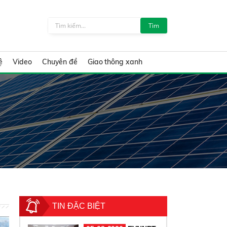
Tìm
ệ
Video
Chuyên đề
Giao thông xanh
TIN ĐẶC BIỆT