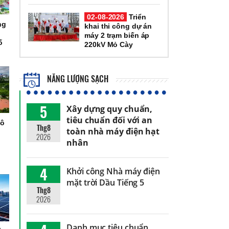
02-08-2026
Triển
ng
khai thi công dự án
máy 2 trạm biến áp
ố
220kV Mỏ Cày
NĂNG LƯỢNG SẠCH
5
Xây dựng quy chuẩn,
tiêu chuẩn đối với an
đô
Thg8
toàn nhà máy điện hạt
h
2026
nhân
4
Khởi công Nhà máy điện
mặt trời Dầu Tiếng 5
Thg8
2026
Danh mục tiêu chuẩn