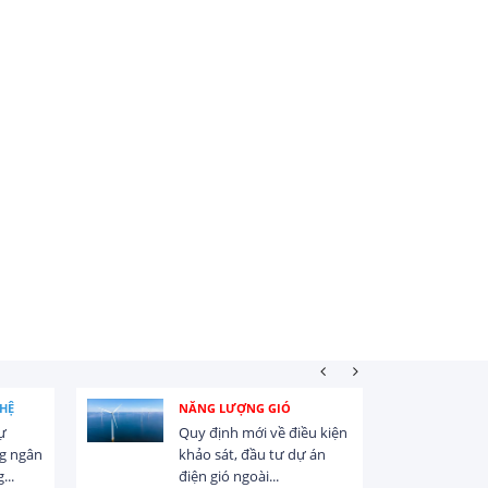
HỆ
NĂNG LƯỢNG GIÓ
ự
Quy định mới về điều kiện
g ngân
khảo sát, đầu tư dự án
...
điện gió ngoài...