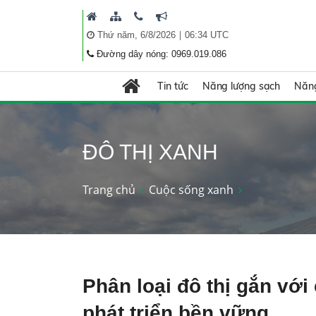
|
Thứ năm, 6/8/2026
06:34 UTC
Đường dây nóng: 0969.019.086
Tin tức
Năng lượng sạch
Năng
ĐÔ THỊ XANH
Trang chủ
Cuộc sống xanh
Phân loại đô thị gắn với
phát triển bền vững