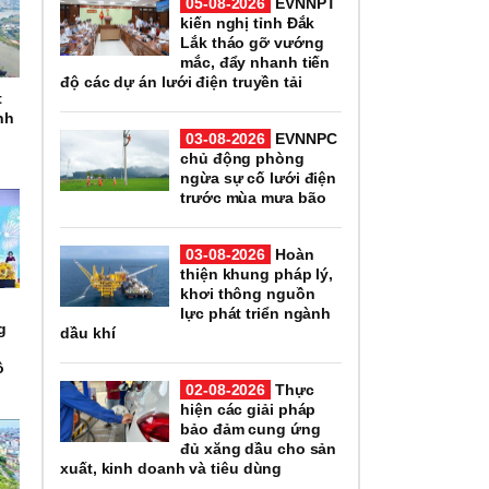
05-08-2026
EVNNPT
kiến nghị tỉnh Đắk
Lắk tháo gỡ vướng
mắc, đẩy nhanh tiến
độ các dự án lưới điện truyền tải
t
nh
03-08-2026
EVNNPC
chủ động phòng
ngừa sự cố lưới điện
trước mùa mưa bão
03-08-2026
Hoàn
thiện khung pháp lý,
khơi thông nguồn
lực phát triển ngành
g
dầu khí
ô
02-08-2026
Thực
hiện các giải pháp
bảo đảm cung ứng
đủ xăng dầu cho sản
xuất, kinh doanh và tiêu dùng