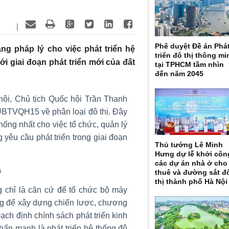
|
Phê duyệt Đề án Phá
g pháp lý cho việc phát triển hệ
triển đô thị thông mi
ới giai đoạn phát triển mới của đất
tại TPHCM tầm nhìn
đến năm 2045
ội, Chủ tịch Quốc hội Trần Thanh
UBTVQH15 về phân loại đô thị. Đây
hống nhất cho việc tổ chức, quản lý
g yêu cầu phát triển trong giai đoạn
Thủ tướng Lê Minh
Hưng dự lễ khởi côn
các dự án nhà ở cho
a
thuê và đường sắt đ
thị thành phố Hà Nội
ng chỉ là căn cứ để tổ chức bộ máy
ng để xây dựng chiến lược, chương
oạch định chính sách phát triển kinh
hấn mạnh là phát triển hệ thống đô