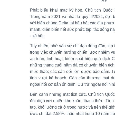
XV
Phát biểu khai mạc kỳ họp, Chủ tịch Quốc
Trong năm 2021 và nhất là quý III/2021, đợt
với biến chủng Delta tại hầu hết các địa phươ
mạnh, diễn biến hết sức phức tạp, tác động nặ
- xã hội.
Tuy nhiên, nhờ vào sự chỉ đạo đúng đắn, kịp
trong việc chuyển hướng chiến lược nhiệm vụ
an toàn, linh hoạt, kiểm soát hiệu quả dịch C
những tháng cuối năm đã có chuyển biến tích
mức thấp; các cân đối lớn được bảo đảm. 
tính vượt kế hoạch. Cán cân thương mại duy 
ngoại hối cơ bản ổn định. Dự trữ ngoại hối Nh
Bên cạnh những mặt tích cực, Chủ tịch Quốc 
đối diện với nhiều khó khăn, thách thức. Tình
tạp, khó lường cả ở trong nước và trên thế gi
ước chỉ đạt 2,58%, thấp nhất trong 10 năm trở