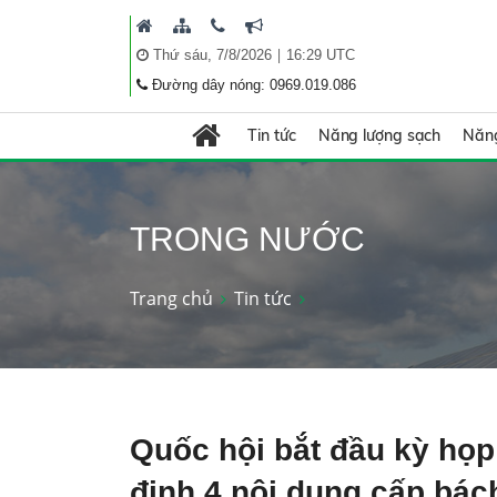
|
Thứ sáu, 7/8/2026
16:29 UTC
Đường dây nóng: 0969.019.086
Tin tức
Năng lượng sạch
Năng
TRONG NƯỚC
Trang chủ
Tin tức
Quốc hội bắt đầu kỳ họp
định 4 nội dung cấp bác