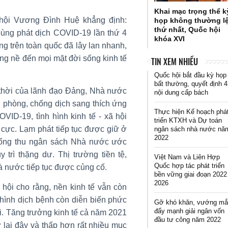
Khai mạc trọng thể k
 hội Vương Đình Huệ khẳng định:
họp không thường l
thứ nhất, Quốc hội
 bùng phát dịch COVID-19 lần thứ 4
khóa XVI
ng trên toàn quốc đã lây lan nhanh,
ng nề đến mọi mặt đời sống kinh tế
TIN XEM NHIỀU
Quốc hội bắt đầu kỳ họp
bất thường, quyết định 4
 thời của lãnh đạo Đảng, Nhà nước
nội dung cấp bách
 phòng, chống dịch sang thích ứng
Thực hiện Kế hoạch phá
OVID-19, tình hình kinh tế - xã hội
triển KTXH và Dự toán
 cực. Lạm phát tiếp tục được giữ ở
ngân sách nhà nước nă
2022
Tổng thu ngân sách Nhà nước ước
trì thặng dư. Thị trường tiền tệ,
Việt Nam và Liên Hợp
Quốc hợp tác phát triển
à nước tiếp tục được củng cố.
bền vững giai đoạn 2022
2026
hội cho rằng, nền kinh tế vẫn còn
 hình dịch bệnh còn diễn biến phức
Gỡ khó khăn, vướng mắ
đẩy mạnh giải ngân vốn
ới. Tăng trưởng kinh tế cả năm 2021
đầu tư công năm 2022
 lại đây và thấp hơn rất nhiều mục