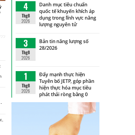
4
Danh mục tiêu chuẩn
ỳ
quốc tế khuyến khích áp
ệ
Thg8
dụng trong lĩnh vực năng
2026
lượng nguyên tử
3
Bản tin năng lượng số
28/2026
Thg8
2026
t
1
Đẩy mạnh thực hiện
m
Tuyên bố JETP, góp phần
Thg8
hiện thực hóa mục tiêu
2026
phát thải ròng bằng 0
 -
c,