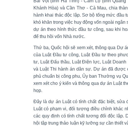
Bãi Vọt (tỉnh Hà Tĩnh) - Cam Lộ (tỉnh Quảng 
Khánh Hòa) và Cần Thơ - Cà Mau, chia thàn
hành khai thác độc lập. Sơ bộ tổng mức đầu t
khó khăn trong việc huy động vốn ngoài ngân s
dự án theo hình thức đầu tư công, sau khi h
để thu hồi vốn Nhà nước.
Thứ ba, Quốc hội sẽ xem xét, thông qua Dự án
của Luật Đầu tư công, Luật Đầu tư theo phươ
tư, Luật Đấu thầu, Luật Điện lực, Luật Doanh 
và Luật Thi hành án dân sự. Dự án đã được 
phủ chuẩn bị công phu, Ủy ban Thường vụ Quố
xem xét cho ý kiến và thông qua dự án Luật theo
họp.
Đây là dự án Luật có tính chất đặc biệt, sửa 
Luật có phạm vi, đối tượng điều chỉnh khác n
các quy định có tính chất tương đối độc lập. 
hội tập trung thảo luận kỹ lưỡng sự cần thiết 