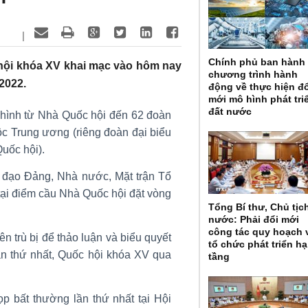
|
Chính phủ ban hành
hội khóa XV khai mạc vào hôm nay
chương trình hành
2022.
động về thực hiện đ
mới mô hình phát tri
đất nước
n hình từ Nhà Quốc hội đến 62 đoàn
uộc Trung ương (riêng đoàn đại biểu
uốc hội).
 đạo Đảng, Nhà nước, Mặt trận Tổ
tại điểm cầu Nhà Quốc hội đặt vòng
Tổng Bí thư, Chủ tịc
nước: Phải đổi mới
công tác quy hoạch 
n trù bị để thảo luận và biểu quyết
tổ chức phát triển hạ
ần thứ nhất, Quốc hội khóa XV qua
tầng
p bất thường lần thứ nhất tại Hội