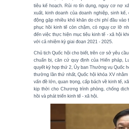
tiêu kế hoạch. Rủi ro tín dụng, nguy cơ nợ xấ
xuất, kinh doanh của doanh nghiệp, sinh kế,
động gặp nhiều khó khăn do chi phí đầu vào tă
phục hồi kinh tế còn chậm, có nguy cơ lỡ nh
đến việc thực hiện mục tiêu kinh tế - xã hội 
với cả nhiệm kỳ giai đoạn 2021 - 2025.
Chủ tịch Quốc hội cho biết, trên cơ sở yêu cầu
chuẩn bị, căn cứ quy định của Hiến pháp, L
quyết kỳ họp thứ 2, Ủy ban Thường vụ Quốc hội
thường lần thứ nhất, Quốc hội khóa XV nhằm k
vấn đề lớn, quan trọng, cấp bách về kinh tế, xã
kịp thời cho Chương trình phòng, chống dị
hồi và phát triển kinh tế - xã hội.