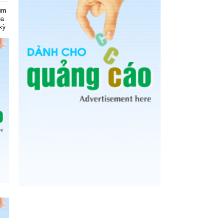
kim
óa
kỳ