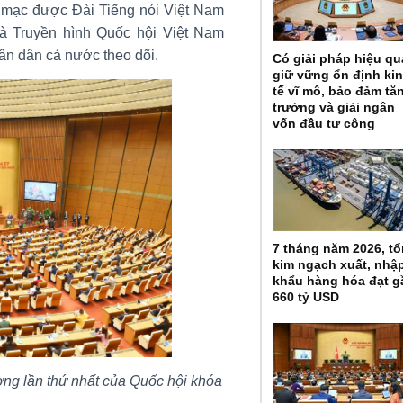
 mạc được Đài Tiếng nói Việt Nam
à Truyền hình Quốc hội Việt Nam
 nhân dân cả nước theo dõi.
Có giải pháp hiệu qu
giữ vững ổn định ki
tế vĩ mô, bảo đảm tă
trưởng và giải ngân
vốn đầu tư công
7 tháng năm 2026, t
kim ngạch xuất, nhậ
khẩu hàng hóa đạt g
660 tỷ USD
ờng lần thứ nhất của Quốc hội khóa