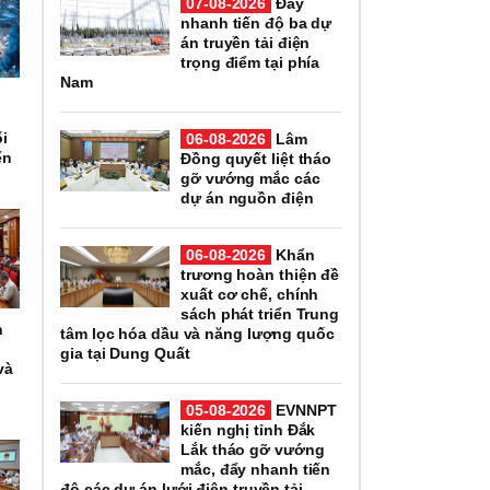
07-08-2026
Đẩy
nhanh tiến độ ba dự
án truyền tải điện
trọng điểm tại phía
Nam
ổi
06-08-2026
Lâm
ển
Đồng quyết liệt tháo
gỡ vướng mắc các
dự án nguồn điện
06-08-2026
Khẩn
trương hoàn thiện đề
xuất cơ chế, chính
sách phát triển Trung
h
tâm lọc hóa dầu và năng lượng quốc
gia tại Dung Quất
và
05-08-2026
EVNNPT
kiến nghị tỉnh Đắk
Lắk tháo gỡ vướng
mắc, đẩy nhanh tiến
độ các dự án lưới điện truyền tải