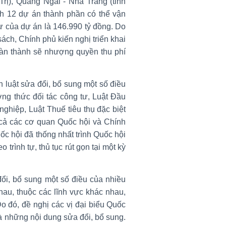
Trị), Quảng Ngãi - Nha Trang (tỉnh
h 12 dự án thành phần có thể vận
ư của dự án là 146.990 tỷ đồng. Do
ách, Chính phủ kiến nghị triển khai
oàn thành sẽ nhượng quyền thu phí
 luật sửa đổi, bổ sung một số điều
ng thức đối tác công tư, Luật Đầu
nghiệp, Luật Thuế tiêu thụ đặc biệt
cả các cơ quan Quốc hội và Chính
c hội đã thống nhất trình Quốc hội
 trình tự, thủ tục rút gọn tại một kỳ
đổi, bổ sung một số điều của nhiều
hau, thuộc các lĩnh vực khác nhau,
Do đó, đề nghị các vị đại biểu Quốc
và những nội dung sửa đổi, bổ sung.