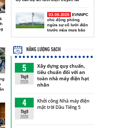
03-08-2026
EVNNPC
ả
chủ động phòng
nh
ngừa sự cố lưới điện
ng
trước mùa mưa bão
NĂNG LƯỢNG SẠCH
5
Xây dựng quy chuẩn,
tiêu chuẩn đối với an
Thg8
toàn nhà máy điện hạt
ổng
2026
nhân
p
ần
4
Khởi công Nhà máy điện
mặt trời Dầu Tiếng 5
Thg8
2026