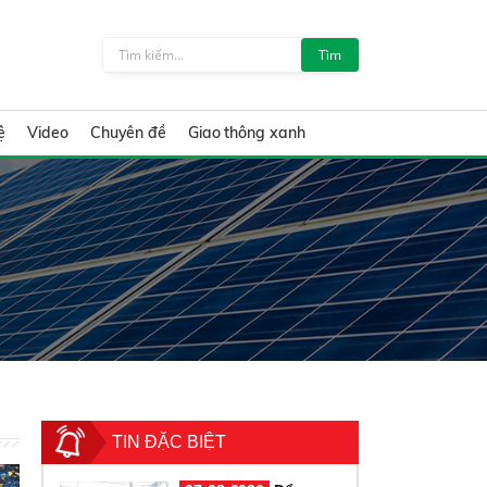
Tìm
ệ
Video
Chuyên đề
Giao thông xanh
TIN ĐẶC BIỆT