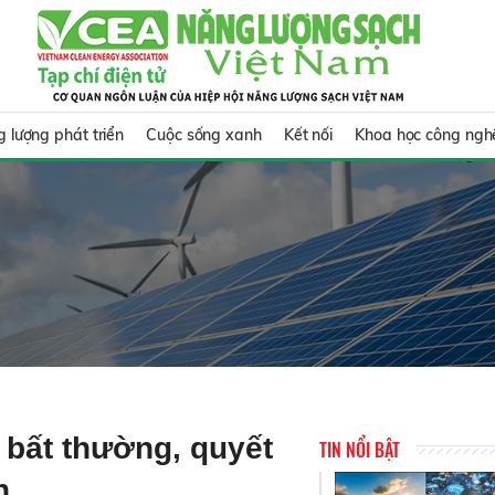
 lượng phát triển
Cuộc sống xanh
Kết nối
Khoa học công ngh
 bất thường, quyết
TIN NỔI BẬT
h