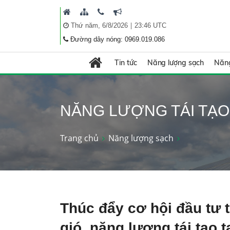
|
Thứ năm, 6/8/2026
23:46 UTC
Đường dây nóng: 0969.019.086
Tin tức
Năng lượng sạch
Năng
NĂNG LƯỢNG TÁI TẠO
Trang chủ
Năng lượng sạch
Thúc đẩy cơ hội đầu tư t
gió, năng lượng tái tạo t