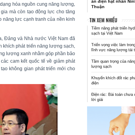
án điện hạt nhân Ni
đa dạng hóa nguồn cung năng lượng,
Thuận
gia mà còn tạo động lực cho tăng
TIN XEM NHIỀU
o năng lực cạnh tranh của nền kinh
Tiềm năng phát triển hyd
sạch tại Việt Nam
a, Đảng và Nhà nước Việt Nam đã
Triển vọng việc làm tron
 khích phát triển năng lượng sạch,
lĩnh vực năng lượng tái 
năng lượng xanh nhằm góp phần bảo
 các cam kết quốc tế về giảm phát
Tầm quan trọng của năn
lượng sạch
 tạo không gian phát triển mới cho
Khuyến khích đốt rác ph
điện
Điện rác: Bài toán chưa 
lời giải