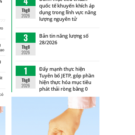
4
nh
quốc tế khuyến khích áp
Thg8
dụng trong lĩnh vực năng
2026
lượng nguyên tử
ro
3
Bản tin năng lượng số
28/2026
g
Thg8
tạo
2026
g
1
Đẩy mạnh thực hiện
Tuyên bố JETP, góp phần
át
Thg8
hiện thực hóa mục tiêu
2026
phát thải ròng bằng 0
có