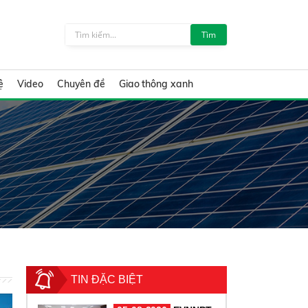
Tìm
ệ
Video
Chuyên đề
Giao thông xanh
TIN ĐẶC BIỆT