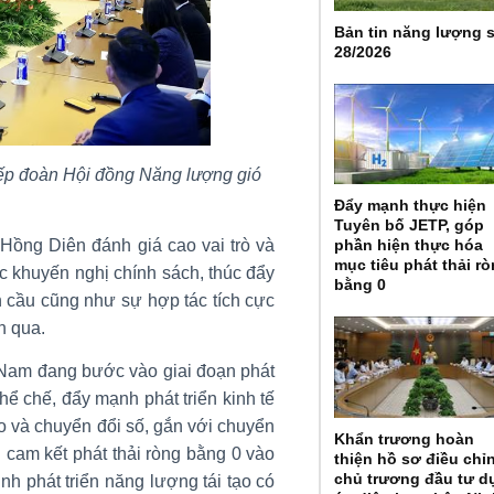
Bản tin năng lượng 
28/2026
ếp đoàn Hội đồng Năng lượng gió
Đẩy mạnh thực hiện
Tuyên bố JETP, góp
 Hồng Diên đánh giá cao vai trò và
phần hiện thực hóa
mục tiêu phát thải r
 khuyến nghị chính sách, thúc đẩy
bằng 0
àn cầu cũng như sự hợp tác tích cực
n qua.
t Nam đang bước vào giai đoạn phát
hể chế, đẩy mạnh phát triển kinh tế
o và chuyển đổi số, gắn với chuyển
Khẩn trương hoàn
 cam kết phát thải ròng bằng 0 vào
thiện hồ sơ điều chỉ
chủ trương đầu tư d
nh phát triển năng lượng tái tạo có