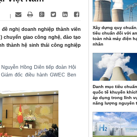
|
Xây dựng quy chuẩn
 đề nghị doanh nghiệp thành viên
tiêu chuẩn đối với a
) chuyển giao công nghệ, đào tạo
toàn nhà máy điện h
nhân
nh thành hệ sinh thái công nghiệp
i Nguyễn Hồng Diên tiếp đoàn Hội
o Giám đốc điều hành GWEC Ben
Danh mục tiêu chuẩ
quốc tế khuyến khíc
áp dụng trong lĩnh v
năng lượng nguyên 