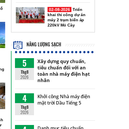
số
02-08-2026
Triển
khai thi công dự án
máy 2 trạm biến áp
220kV Mỏ Cày
NĂNG LƯỢNG SẠCH
5
Xây dựng quy chuẩn,
tiêu chuẩn đối với an
òng
Thg8
toàn nhà máy điện hạt
2026
nhân
4
Khởi công Nhà máy điện
mặt trời Dầu Tiếng 5
Thg8
2026
nh
ự
Danh mục tiêu chuẩn