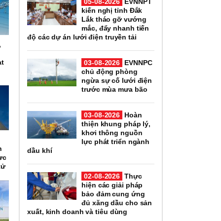
05-08-2026
EVNNPT
kiến nghị tỉnh Đắk
Lắk tháo gỡ vướng
mắc, đẩy nhanh tiến
độ các dự án lưới điện truyền tải
,
n
ạt
03-08-2026
EVNNPC
chủ động phòng
ngừa sự cố lưới điện
trước mùa mưa bão
03-08-2026
Hoàn
thiện khung pháp lý,
khơi thông nguồn
n
lực phát triển ngành
h
dầu khí
ực
tử
02-08-2026
Thực
hiện các giải pháp
bảo đảm cung ứng
đủ xăng dầu cho sản
xuất, kinh doanh và tiêu dùng