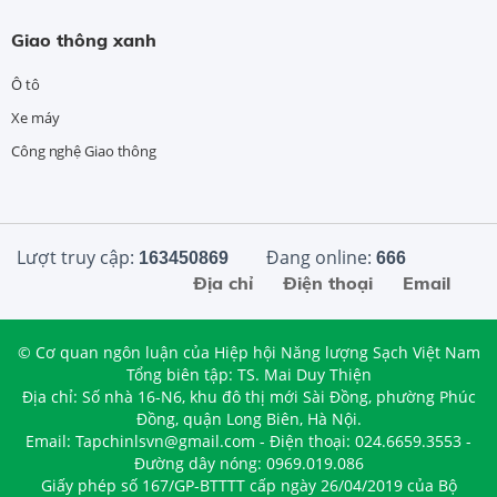
Giao thông xanh
Ô tô
Xe máy
Công nghệ Giao thông
Lượt truy cập:
Đang online:
163450869
666
Địa chỉ
Điện thoại
Email
© Cơ quan ngôn luận của Hiệp hội Năng lượng Sạch Việt Nam
Tổng biên tập: TS. Mai Duy Thiện
Địa chỉ: Số nhà 16-N6, khu đô thị mới Sài Đồng, phường Phúc
Đồng, quận Long Biên, Hà Nội.
Email: Tapchinlsvn@gmail.com - Điện thoại: 024.6659.3553 -
Đường dây nóng: 0969.019.086
Giấy phép số 167/GP-BTTTT cấp ngày 26/04/2019 của Bộ