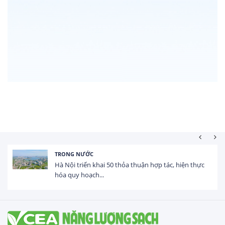
HOẠT ĐỘNG ĐẦU TƯ
ực
Tổng vốn FDI đăng ký vào Việt Nam đạt gần 25 tỷ
USD trong 5 tháng...