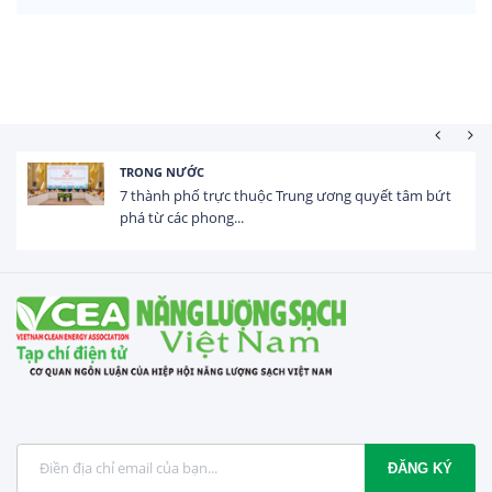
HOẠT ĐỘNG ĐẦU TƯ
âm bứt
Tổng vốn FDI đăng ký vào Việt Nam đạt gần 25
USD trong 5 tháng...
ĐĂNG KÝ