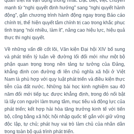
quán triệt và vận dụng thống nhất. Đặc biệt, việc chuyển
mạnh từ “nghị quyết định hướng” sang “nghị quyết hành
động”, gắn chương trình hành động ngay trong Báo cáo
chính trị, thể hiện quyết tâm chính trị cao trong khắc phục
tình trạng “nói nhiều, làm ít”, nâng cao hiệu lực, hiệu quả
thực thi nghị quyết.
Về những vấn đề cốt lõi, Văn kiện Đại hội XIV bổ sung
và phát triển lý luận về đường lối đổi mới như một bộ
phận quan trọng trong nền tảng tư tưởng của Đảng,
khẳng định con đường đi lên chủ nghĩa xã hội ở Việt
Nam là phù hợp với quy luật phát triển và điều kiện thực
tiễn của đất nước. Những bài học kinh nghiệm sau 40
năm đổi mới tiếp tục được khẳng định, trong đó nổi bật
là lấy con người làm trung tâm, mục tiêu và động lực của
phát triển; kết hợp hài hòa tăng trưởng kinh tế với tiến
bộ, công bằng xã hội; hội nhập quốc tế gắn với giữ vững
độc lập, tự chủ; phát huy vai trò làm chủ của nhân dân
trong toàn bộ quá trình phát triển.