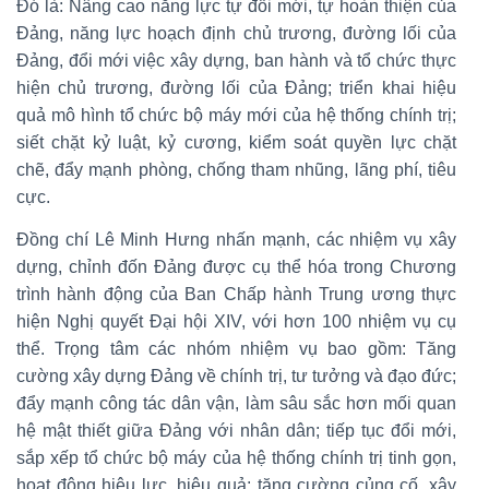
Đó là: Nâng cao năng lực tự đổi mới, tự hoàn thiện của
Đảng, năng lực hoạch định chủ trương, đường lối của
Đảng, đổi mới việc xây dựng, ban hành và tổ chức thực
hiện chủ trương, đường lối của Đảng; triển khai hiệu
quả mô hình tổ chức bộ máy mới của hệ thống chính trị;
siết chặt kỷ luật, kỷ cương, kiểm soát quyền lực chặt
chẽ, đẩy mạnh phòng, chống tham nhũng, lãng phí, tiêu
cực.
Đồng chí Lê Minh Hưng nhấn mạnh, các nhiệm vụ xây
dựng, chỉnh đốn Đảng được cụ thể hóa trong Chương
trình hành động của Ban Chấp hành Trung ương thực
hiện Nghị quyết Đại hội XIV, với hơn 100 nhiệm vụ cụ
thể. Trọng tâm các nhóm nhiệm vụ bao gồm: Tăng
cường xây dựng Đảng về chính trị, tư tưởng và đạo đức;
đẩy mạnh công tác dân vận, làm sâu sắc hơn mối quan
hệ mật thiết giữa Đảng với nhân dân; tiếp tục đổi mới,
sắp xếp tổ chức bộ máy của hệ thống chính trị tinh gọn,
hoạt động hiệu lực, hiệu quả; tăng cường củng cố, xây