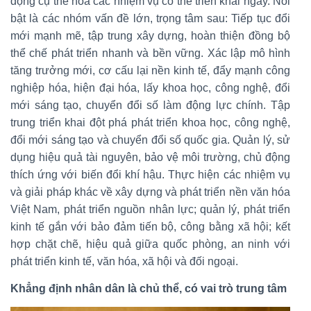
động cụ thể hóa các nhiệm vụ có thể triển khai ngay. Nổi
bật là các nhóm vấn đề lớn, trọng tâm sau: Tiếp tục đổi
mới mạnh mẽ, tập trung xây dựng, hoàn thiện đồng bộ
thể chế phát triển nhanh và bền vững. Xác lập mô hình
tăng trưởng mới, cơ cấu lại nền kinh tế, đẩy mạnh công
nghiệp hóa, hiện đại hóa, lấy khoa học, công nghệ, đổi
mới sáng tạo, chuyển đổi số làm động lực chính. Tập
trung triển khai đột phá phát triển khoa học, công nghệ,
đổi mới sáng tạo và chuyển đổi số quốc gia. Quản lý, sử
dụng hiệu quả tài nguyên, bảo vệ môi trường, chủ động
thích ứng với biến đổi khí hậu. Thực hiện các nhiệm vụ
và giải pháp khác về xây dựng và phát triển nền văn hóa
Việt Nam, phát triển nguồn nhân lực; quản lý, phát triển
kinh tế gắn với bảo đảm tiến bộ, công bằng xã hội; kết
hợp chặt chẽ, hiệu quả giữa quốc phòng, an ninh với
phát triển kinh tế, văn hóa, xã hội và đối ngoại.
Khẳng định nhân dân là chủ thể, có vai trò trung tâm