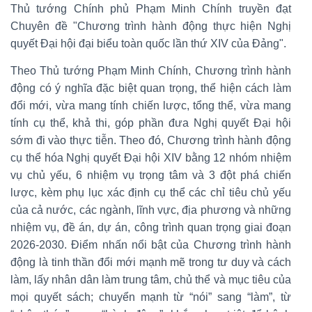
Thủ tướng Chính phủ Phạm Minh Chính truyền đạt
Chuyên đề "Chương trình hành động thực hiện Nghị
quyết Đại hội đại biểu toàn quốc lần thứ XIV của Đảng".
Theo Thủ tướng Phạm Minh Chính, Chương trình hành
động có ý nghĩa đặc biệt quan trọng, thể hiện cách làm
đổi mới, vừa mang tính chiến lược, tổng thể, vừa mang
tính cụ thể, khả thi, góp phần đưa Nghị quyết Đại hội
sớm đi vào thực tiễn. Theo đó, Chương trình hành động
cụ thể hóa Nghị quyết Đại hội XIV bằng 12 nhóm nhiệm
vụ chủ yếu, 6 nhiệm vụ trọng tâm và 3 đột phá chiến
lược, kèm phụ lục xác định cụ thể các chỉ tiêu chủ yếu
của cả nước, các ngành, lĩnh vực, địa phương và những
nhiệm vụ, đề án, dự án, công trình quan trọng giai đoạn
2026-2030. Điểm nhấn nổi bật của Chương trình hành
động là tinh thần đổi mới mạnh mẽ trong tư duy và cách
làm, lấy nhân dân làm trung tâm, chủ thể và mục tiêu của
mọi quyết sách; chuyển mạnh từ “nói” sang “làm”, từ