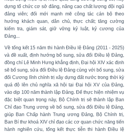
dựng tổ chức cơ sở đảng, nâng cao chất lượng đội ngũ
đảng viên; đổi mới mạnh mẽ công tác cán bộ theo
hướng khách quan, dân chủ, thực chất; tăng cường
kiểm tra, giám sát, giữ vững kỷ luật, kỷ cương của
Đảng...
Về tổng kết 15 năm thi hành Điều lệ Đảng (2011 - 2025)
và đề xuất, định hướng bổ sung, sửa đổi Điều lệ Đảng,
đồng chí Lê Minh Hưng khẳng định, Đại hội XIV xác định
sẽ bổ sung, sửa đổi Điều lệ Đảng cùng với bổ sung, sửa
đổi Cương lĩnh chính trị xây dựng đất nước trong thời kỳ
quá độ lên chủ nghĩa xã hội tại Đại hội XV của Đảng,
vào dịp 100 năm thành lập Đảng. Để thực hiện nhiệm vụ
đặc biệt quan trọng này, Bộ Chính trị sẽ thành lập Ban
Chỉ đạo Trung ương về bổ sung, sửa đổi Điều lệ Đảng,
giúp Ban Chấp hành Trung ương Đảng, Bộ Chính trị,
Ban Bí thư khoá XIV chỉ đạo các cơ quan chức năng tiến
hành nghiên cứu, tổng kết thực tiễn thi hành Điều lệ