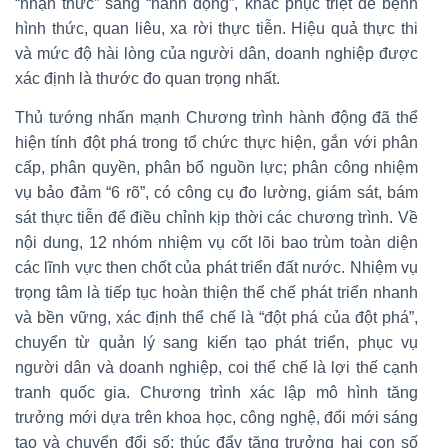
“nhận thức” sang “hành động”, khắc phục triệt để bệnh
hình thức, quan liêu, xa rời thực tiễn. Hiệu quả thực thi
và mức độ hài lòng của người dân, doanh nghiệp được
xác định là thước đo quan trọng nhất.
Thủ tướng nhấn mạnh Chương trình hành động đã thể
hiện tính đột phá trong tổ chức thực hiện, gắn với phân
cấp, phân quyền, phân bổ nguồn lực; phân công nhiệm
vụ bảo đảm “6 rõ”, có công cụ đo lường, giám sát, bám
sát thực tiễn để điều chỉnh kịp thời các chương trình. Về
nội dung, 12 nhóm nhiệm vụ cốt lõi bao trùm toàn diện
các lĩnh vực then chốt của phát triển đất nước. Nhiệm vụ
trọng tâm là tiếp tục hoàn thiện thể chế phát triển nhanh
và bền vững, xác định thể chế là “đột phá của đột phá”,
chuyển từ quản lý sang kiến tạo phát triển, phục vụ
người dân và doanh nghiệp, coi thể chế là lợi thế cạnh
tranh quốc gia. Chương trình xác lập mô hình tăng
trưởng mới dựa trên khoa học, công nghệ, đổi mới sáng
tạo và chuyển đổi số; thúc đẩy tăng trưởng hai con số