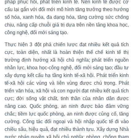
pháp phục hồi, phát triển kinh tế. Nền kinh tế được cơ
cấu lại gắn với đổi mới mô hình tăng trưởng theo hướng
số hóa, xanh hóa, đa dạng hóa, tăng cường sức chống
chịu, nâng cấp chuỗi giá trị dựa trên nền tảng khoa học,
công nghệ, đổi mới sáng tạo.
Thực hiện 3 đột phá chiến lược đạt nhiều kết quả tích
cực, toàn diện, nhất là hoàn thiện thể chế kinh tế thị
trường định hướng xã hội chủ nghĩa; phát triển nguồn
nhân lực, khoa học-công nghệ, đổi mới sáng tạo; đầu tư
xây dựng kết cấu hạ tầng kinh tế-xã hội. Phát triển kinh
tế-xã hội các vùng và liên vùng được chú trọng. Phát
triển văn hóa, xã hội và con người đạt nhiều kết quả tích
cực; đời sống vật chất, tinh thần của nhân dân được
nâng cao. Quốc phòng, an ninh được bảo đảm vững
chắc; tiềm lực quốc phòng, an ninh được củng cố, tăng
cường. Công tác đối ngoại và hội nhập quốc tế đi vào
chiều sâu, hiệu quả, đạt nhiều thành tựu. Xây dựng Nhà
nước pháp quyền xã hội chủ nghĩa; phòng, chống tham