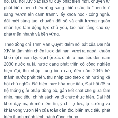
đó, Đại hội XIV xác lập tư duy phát triển mới, chuyển từ
phát triển theo chiều rộng sang chiều sâu, từ “theo kịp”
sang “vươn lên cạnh tranh”, lấy khoa học - công nghệ,
đổi mới sáng tạo, chuyển đổi số và chất lượng nguồn
nhân lực làm động lực chủ yếu, tạo nền tảng cho sự
phát triển nhanh và bền vững.
Theo đồng chí Trịnh Văn Quyết, điểm nổi bật của Đại hội
XIV là tầm nhìn chiến lược dài hạn, vượt ra ngoài khuôn
khổ một nhiệm kỳ. Đại hội xác định rõ mục tiêu đến năm
2030 nước ta là nước đang phát triển có công nghiệp
hiện đại, thu nhập trung bình cao; đến năm 2045 trở
thành nước phát triển, thu nhập cao theo định hướng xã
hội chủ nghĩa. Để hiện thực hóa mục tiêu, Đại hội đề ra
hệ thống giải pháp đồng bộ, gắn kết chặt chẽ giữa tầm
nhìn, mục tiêu, chính sách và tổ chức thực hiện. Đại hội
khơi dậy mạnh mẽ niềm tin, ý chí tự lực, tự cường và
khát vọng vươn lên của toàn dân tộc, biến mục tiêu phát
triển thành mệnh lệnh hành động chung.