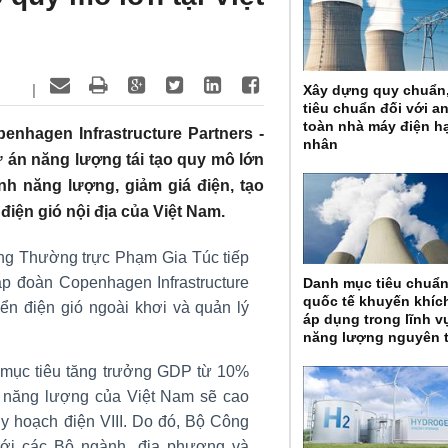
|
Xây dựng quy chuẩn
tiêu chuẩn đối với a
toàn nhà máy điện h
enhagen Infrastructure Partners -
nhân
dự án năng lượng tái tạo quy mô lớn
h năng lượng, giảm giá điện, tạo
điện gió nội địa của Việt Nam.
ớng Thường trực Phạm Gia Túc tiếp
ập đoàn Copenhagen Infrastructure
Danh mục tiêu chuẩ
quốc tế khuyến khíc
iển điện gió ngoài khơi và quản lý
áp dụng trong lĩnh v
năng lượng nguyên 
 mục tiêu tăng trưởng GDP từ 10%
ầu năng lượng của Việt Nam sẽ cao
y hoạch điện VIII. Do đó, Bộ Công
với các Bộ ngành, địa phương và