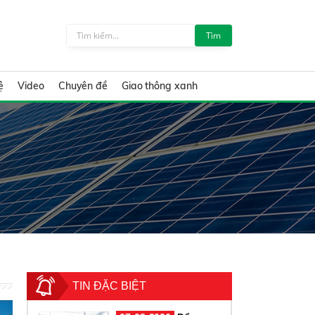
Tìm
ệ
Video
Chuyên đề
Giao thông xanh
TIN ĐẶC BIỆT