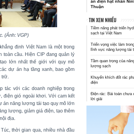
án điện hạt nhân Ni
Thuận
TIN XEM NHIỀU
Tiềm năng phát triển hyd
sạch tại Việt Nam
c. (Ảnh: VGP)
Triển vọng việc làm tron
t khẳng định Việt Nam là một trong
lĩnh vực năng lượng tái 
ên toàn cầu. Hiện CIP đang quản lý
Tầm quan trọng của năn
tạo lớn nhất thế giới với quy mô
lượng sạch
 các dự án hạ tầng xanh, bao gồm
 trữ.
Khuyến khích đốt rác ph
điện
p tác với các doanh nghiệp trong
Điện rác: Bài toán chưa 
, điện gió ngoài khơi. Với cam kết
lời giải
 dự án năng lượng tái tạo quy mô lớn
ng lượng, giảm giá điện, tạo thêm
nội địa.
úc, thời gian qua, nhiều nhà đầu