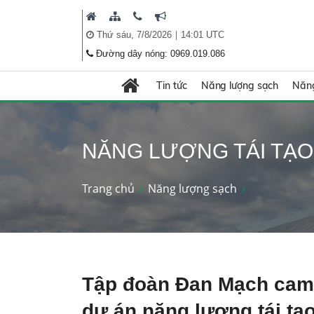
|
Thứ sáu, 7/8/2026
14:01 UTC
Đường dây nóng: 0969.019.086
Tin tức
Năng lượng sạch
Năng
NĂNG LƯỢNG TÁI TẠO
Trang chủ
Năng lượng sạch
Tập đoàn Đan Mạch cam k
dự án năng lượng tái tạo