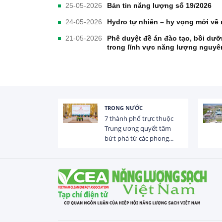
25-05-2026
Bản tin năng lượng số 19/2026
24-05-2026
Hydro tự nhiên – hy vọng mới về
21-05-2026
Phê duyệt đề án đào tạo, bồi dưỡ
trong lĩnh vực năng lượng nguyê
TRONG NƯỚC
 trị dòng chảy
7 thành phố trực thuộc
hạ lưu 831 đập,
Trung ương quyết tâm
bứt phá từ các phong...