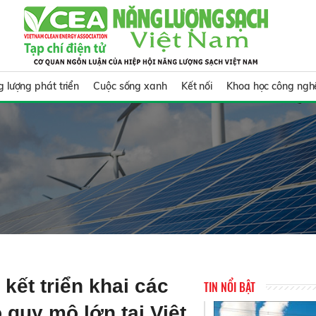
 lượng phát triển
Cuộc sống xanh
Kết nối
Khoa học công ngh
ết triển khai các
TIN NỔI BẬT
 quy mô lớn tại Việt