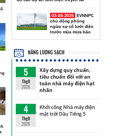
số
03-08-2026
EVNNPC
chủ động phòng
ngừa sự cố lưới điện
trước mùa mưa bão
NĂNG LƯỢNG SẠCH
5
Xây dựng quy chuẩn,
òng
tiêu chuẩn đối với an
Thg8
toàn nhà máy điện hạt
2026
nhân
4
Khởi công Nhà máy điện
mặt trời Dầu Tiếng 5
Thg8
2026
nh
ự