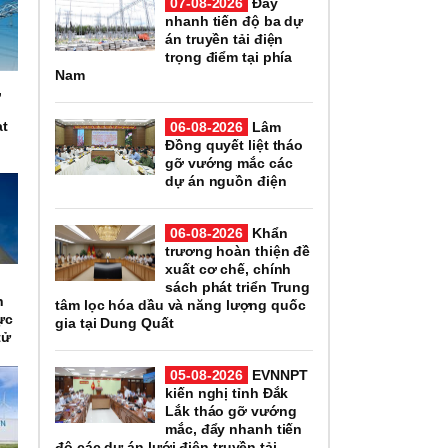
07-08-2026
Đẩy
nhanh tiến độ ba dự
án truyền tải điện
trọng điểm tại phía
Nam
,
n
ạt
06-08-2026
Lâm
Đồng quyết liệt tháo
gỡ vướng mắc các
dự án nguồn điện
06-08-2026
Khẩn
trương hoàn thiện đề
xuất cơ chế, chính
n
sách phát triển Trung
h
tâm lọc hóa dầu và năng lượng quốc
ực
gia tại Dung Quất
tử
05-08-2026
EVNNPT
kiến nghị tỉnh Đắk
Lắk tháo gỡ vướng
mắc, đẩy nhanh tiến
độ các dự án lưới điện truyền tải