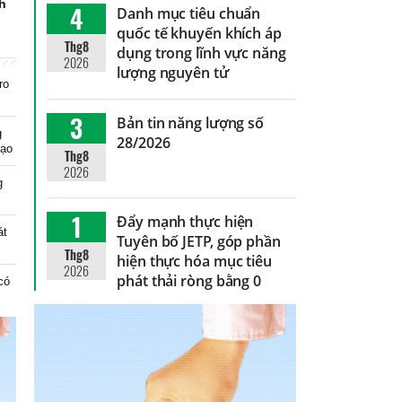
nh
4
Danh mục tiêu chuẩn
quốc tế khuyến khích áp
Thg8
dụng trong lĩnh vực năng
2026
lượng nguyên tử
ro
3
Bản tin năng lượng số
g
28/2026
tạo
Thg8
2026
g
1
Đẩy mạnh thực hiện
át
Tuyên bố JETP, góp phần
Thg8
hiện thực hóa mục tiêu
2026
phát thải ròng bằng 0
có