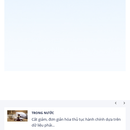
HOẠT ĐỘNG ĐẦU TƯ
ựa trên
Tổng vốn FDI đăng ký vào Việt Nam đạt gần 25
USD trong 5 tháng...