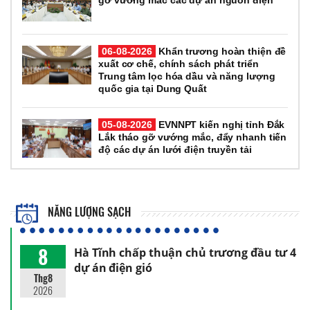
gỡ vướng mắc các dự án nguồn điện
06-08-2026
Khẩn trương hoàn thiện đề
xuất cơ chế, chính sách phát triển
Trung tâm lọc hóa dầu và năng lượng
quốc gia tại Dung Quất
05-08-2026
EVNNPT kiến nghị tỉnh Đắk
Lắk tháo gỡ vướng mắc, đẩy nhanh tiến
độ các dự án lưới điện truyền tải
NĂNG LƯỢNG SẠCH
8
Hà Tĩnh chấp thuận chủ trương đầu tư 4
dự án điện gió
Thg8
2026