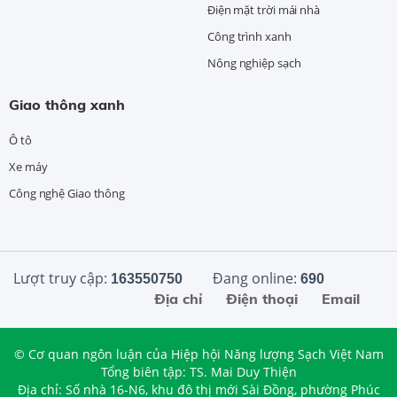
Điện mặt trời mái nhà
Công trình xanh
Nông nghiệp sạch
Giao thông xanh
Ô tô
Xe máy
Công nghệ Giao thông
Lượt truy cập:
Đang online:
163550750
690
Địa chỉ
Điện thoại
Email
© Cơ quan ngôn luận của Hiệp hội Năng lượng Sạch Việt Nam
Tổng biên tập: TS. Mai Duy Thiện
Địa chỉ: Số nhà 16-N6, khu đô thị mới Sài Đồng, phường Phúc