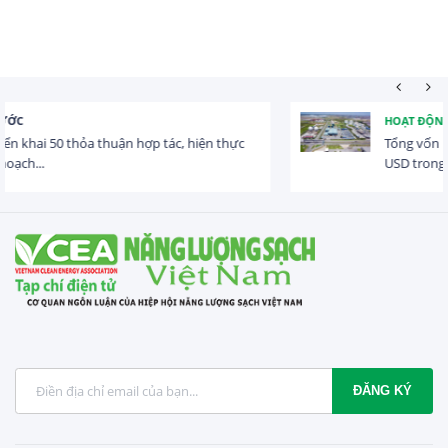
HOẠT ĐỘNG ĐẦU TƯ
Tổng vốn FDI đăng ký vào Việt Nam đạt gần 25 tỷ
USD trong 5 tháng...
ĐĂNG KÝ