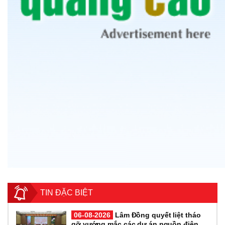
TIN ĐẶC BIỆT
06-08-2026
Lâm Đồng quyết liệt tháo
gỡ vướng mắc các dự án nguồn điện