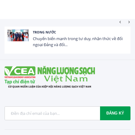
HOẠT ĐỘNG ĐẦU TƯ
Tổng vốn FDI đăng ký vào Việt Nam đạt gần 25 tỷ
USD trong 5 tháng...
ĐĂNG KÝ