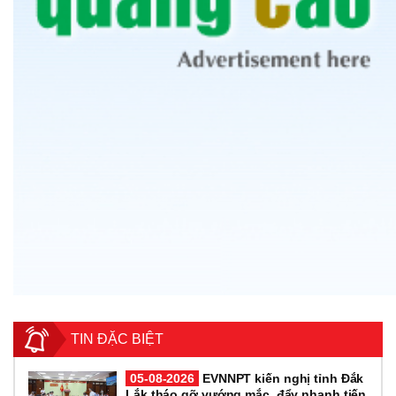
TIN ĐẶC BIỆT
05-08-2026
EVNNPT kiến nghị tỉnh Đắk
Lắk tháo gỡ vướng mắc, đẩy nhanh tiến