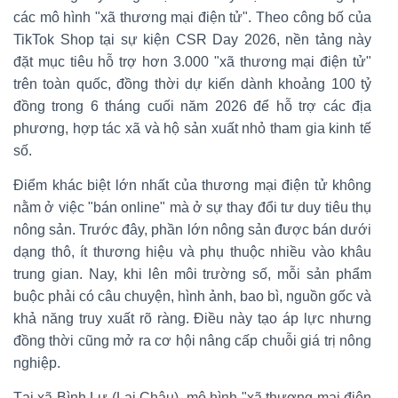
các mô hình "xã thương mại điện tử". Theo công bố của
TikTok Shop tại sự kiện CSR Day 2026, nền tảng này
đặt mục tiêu hỗ trợ hơn 3.000 "xã thương mại điện tử"
trên toàn quốc, đồng thời dự kiến dành khoảng 100 tỷ
đồng trong 6 tháng cuối năm 2026 để hỗ trợ các địa
phương, hợp tác xã và hộ sản xuất nhỏ tham gia kinh tế
số.
Điểm khác biệt lớn nhất của thương mại điện tử không
nằm ở việc "bán online" mà ở sự thay đổi tư duy tiêu thụ
nông sản. Trước đây, phần lớn nông sản được bán dưới
dạng thô, ít thương hiệu và phụ thuộc nhiều vào khâu
trung gian. Nay, khi lên môi trường số, mỗi sản phẩm
buộc phải có câu chuyện, hình ảnh, bao bì, nguồn gốc và
khả năng truy xuất rõ ràng. Điều này tạo áp lực nhưng
đồng thời cũng mở ra cơ hội nâng cấp chuỗi giá trị nông
nghiệp.
Tại xã Bình Lư (Lai Châu), mô hình "xã thương mại điện