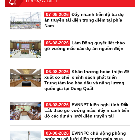
TIN ĐẶC BIỆT
07-08-2026
Đẩy nhanh tiến độ ba dự
án truyền tải điện trọng điểm tại phía
Nam
06-08-2026
Lâm Đồng quyết liệt tháo
gỡ vướng mắc các dự án nguồn điện
06-08-2026
Khẩn trương hoàn thiện đề
xuất cơ chế, chính sách phát triển
Trung tâm lọc hóa dầu và năng lượng
quốc gia tại Dung Quất
05-08-2026
EVNNPT kiến nghị tỉnh Đắk
Lắk tháo gỡ vướng mắc, đẩy nhanh tiến
độ các dự án lưới điện truyền tải
03-08-2026
EVNNPC chủ động phòng
ngừa sự cố lưới điện trước mùa mưa