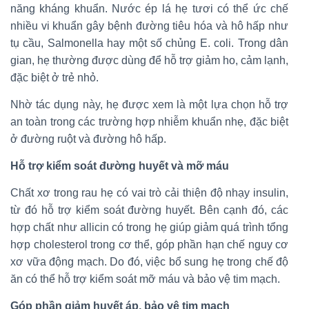
năng kháng khuẩn. Nước ép lá hẹ tươi có thể ức chế
nhiều vi khuẩn gây bệnh đường tiêu hóa và hô hấp như
tụ cầu, Salmonella hay một số chủng E. coli. Trong dân
gian, hẹ thường được dùng để hỗ trợ giảm ho, cảm lạnh,
đặc biệt ở trẻ nhỏ.
Nhờ tác dụng này, hẹ được xem là một lựa chọn hỗ trợ
an toàn trong các trường hợp nhiễm khuẩn nhẹ, đặc biệt
ở đường ruột và đường hô hấp.
Hỗ trợ kiểm soát đường huyết và mỡ máu
Chất xơ trong rau hẹ có vai trò cải thiện độ nhạy insulin,
từ đó hỗ trợ kiểm soát đường huyết. Bên cạnh đó, các
hợp chất như allicin có trong hẹ giúp giảm quá trình tổng
hợp cholesterol trong cơ thể, góp phần hạn chế nguy cơ
xơ vữa động mạch. Do đó, việc bổ sung hẹ trong chế độ
ăn có thể hỗ trợ kiểm soát mỡ máu và bảo vệ tim mạch.
Góp phần giảm huyết áp, bảo vệ tim mạch