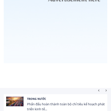
HOẠT ĐỘNG ĐẦU TƯ
 kế hoạch phát
Tổng vốn FDI đăng ký vào Việt Nam đạt 
USD trong 5 tháng...